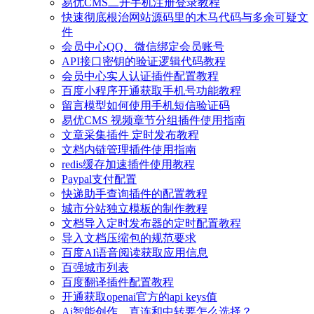
易优CMS二开手机注册登录教程
快速彻底根治网站源码里的木马代码与多余可疑文
件
会员中心QQ、微信绑定会员账号
API接口密钥的验证逻辑代码教程
会员中心实人认证插件配置教程
百度小程序开通获取手机号功能教程
留言模型如何使用手机短信验证码
易优CMS 视频章节分组插件使用指南
文章采集插件 定时发布教程
文档内链管理插件使用指南
redis缓存加速插件使用教程
Paypal支付配置
快递助手查询插件的配置教程
城市分站独立模板的制作教程
文档导入定时发布器的定时配置教程
导入文档压缩包的规范要求
百度AI语音阅读获取应用信息
百强城市列表
百度翻译插件配置教程
开通获取openai官方的api keys值
Ai智能创作，直连和中转要怎么选择？