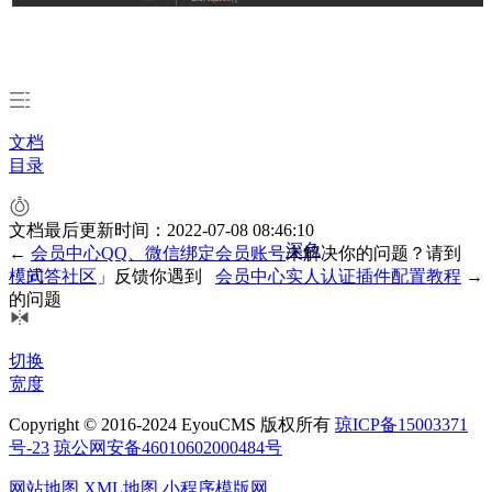
文档
目录
文档最后更新时间：2022-07-08 08:46:10
深色
←
会员中心QQ、微信绑定会员账号
未解决你的问题？请到
「
模式
问答社区
」反馈你遇到
会员中心实人认证插件配置教程
→
的问题
切换
宽度
Copyright © 2016-2024 EyouCMS 版权所有
琼ICP备15003371
号-23
琼公网安备46010602000484号
网站地图
XML地图
小程序模版网