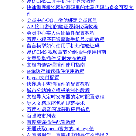
易优CMS二开手机注册登录教程
快速彻底根治网站源码里的木马代码与多余可疑文
件
会员中心QQ、微信绑定会员账号
API接口密钥的验证逻辑代码教程
会员中心实人认证插件配置教程
百度小程序开通获取手机号功能教程
留言模型如何使用手机短信验证码
易优CMS 视频章节分组插件使用指南
文章采集插件 定时发布教程
文档内链管理插件使用指南
redis缓存加速插件使用教程
Paypal支付配置
快递助手查询插件的配置教程
城市分站独立模板的制作教程
文档导入定时发布器的定时配置教程
导入文档压缩包的规范要求
百度AI语音阅读获取应用信息
百强城市列表
百度翻译插件配置教程
开通获取openai官方的api keys值
Ai智能创作，直连和中转要怎么选择？