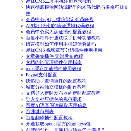
易优CMS二开手机注册登录教程
快速彻底根治网站源码里的木马代码与多余可疑文
件
会员中心QQ、微信绑定会员账号
API接口密钥的验证逻辑代码教程
会员中心实人认证插件配置教程
百度小程序开通获取手机号功能教程
留言模型如何使用手机短信验证码
易优CMS 视频章节分组插件使用指南
文章采集插件 定时发布教程
文档内链管理插件使用指南
redis缓存加速插件使用教程
Paypal支付配置
快递助手查询插件的配置教程
城市分站独立模板的制作教程
文档导入定时发布器的定时配置教程
导入文档压缩包的规范要求
百度AI语音阅读获取应用信息
百强城市列表
百度翻译插件配置教程
开通获取openai官方的api keys值
Ai智能创作，直连和中转要怎么选择？