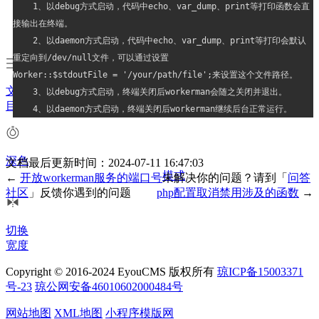
1、以debug方式启动，代码中echo、var_dump、print等打印函数会直
接输出在终端。
2、以daemon方式启动，代码中echo、var_dump、print等打印会默认
重定向到/dev/null文件，可以通过设置
Worker::$stdoutFile = '/your/path/file';来设置这个文件路径。
文档
3、以debug方式启动，终端关闭后workerman会随之关闭并退出。
目录
4、以daemon方式启动，终端关闭后workerman继续后台正常运行。
深色
文档最后更新时间：2024-07-11 16:47:03
模式
←
开放workerman服务的端口号
未解决你的问题？请到「
问答
社区
」反馈你遇到的问题
php配置取消禁用涉及的函数
→
切换
宽度
Copyright © 2016-2024 EyouCMS 版权所有
琼ICP备15003371
号-23
琼公网安备46010602000484号
网站地图
XML地图
小程序模版网