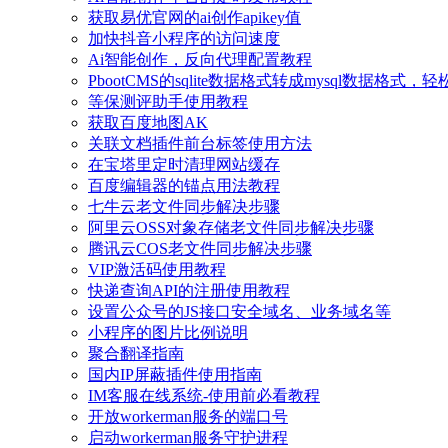
获取易优官网的ai创作apikey值
加快抖音小程序的访问速度
Ai智能创作，反向代理配置教程
PbootCMS的sqlite数据格式转成mysql数据格式
等保测评助手使用教程
获取百度地图AK
关联文档插件前台标签使用方法
在宝塔里定时清理网站缓存
百度编辑器的锚点用法教程
七牛云老文件同步解决步骤
阿里云OSS对象存储老文件同步解决步骤
腾讯云COS老文件同步解决步骤
VIP激活码使用教程
快递查询API的注册使用教程
设置公众号的JS接口安全域名、业务域名等
小程序的图片比例说明
聚合翻译指南
国内IP屏蔽插件使用指南
IM客服在线系统-使用前必看教程
开放workerman服务的端口号
启动workerman服务守护进程