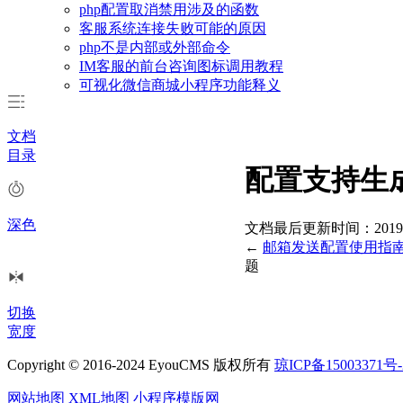
php配置取消禁用涉及的函数
客服系统连接失败可能的原因
php不是内部或外部命令
IM客服的前台咨询图标调用教程
可视化微信商城小程序功能释义
文档
目录
配置支持生
深色
文档最后更新时间：2019-06-
←
邮箱发送配置使用指
题
切换
宽度
Copyright © 2016-2024 EyouCMS 版权所有
琼ICP备15003371号-
网站地图
XML地图
小程序模版网