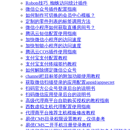
Robots技巧_蜘蛛访问统计插件
微信公众号插件配置指南
如何制作可切换的会员中心模板？
定制的零件列表的标签调用方法
微信小程序如何获取直播房间号？
腾讯云短信配置使用指南
加快微信小程序的访问速度
加快智能小程序的访问速度
腾讯云COS插件使用指南
支付宝支付配置教程
支付宝支付终端签约教程
如何解除绑定微信公众号
channel栏目标签的附加功能使用教程
获取微信扫描登录的应用配置appid/appsecret
扫码官方公众号登录后台的说明书
扫码微信应用登录后台的说明书
高级代理商平台自助购买授权的教程指南
西数虚拟主机代理配置使用指南
代理商平台推荐主机模板修改教程
易优CMS目录权限设置教程，仅供参考
易优CMS二开手机注册登录教程