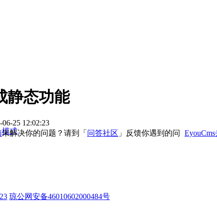
成静态功能
25 12:02:23
模式
南
未解决你的问题？请到「
问答社区
」反馈你遇到的问
EyouCm
23
琼公网安备46010602000484号