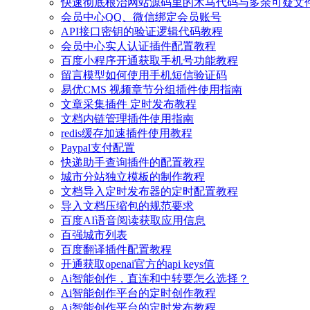
快速彻底根治网站源码里的木马代码与多余可疑文
会员中心QQ、微信绑定会员账号
API接口密钥的验证逻辑代码教程
会员中心实人认证插件配置教程
百度小程序开通获取手机号功能教程
留言模型如何使用手机短信验证码
易优CMS 视频章节分组插件使用指南
文章采集插件 定时发布教程
文档内链管理插件使用指南
redis缓存加速插件使用教程
Paypal支付配置
快递助手查询插件的配置教程
城市分站独立模板的制作教程
文档导入定时发布器的定时配置教程
导入文档压缩包的规范要求
百度AI语音阅读获取应用信息
百强城市列表
百度翻译插件配置教程
开通获取openai官方的api keys值
Ai智能创作，直连和中转要怎么选择？
Ai智能创作平台的定时创作教程
Ai智能创作平台的定时发布教程