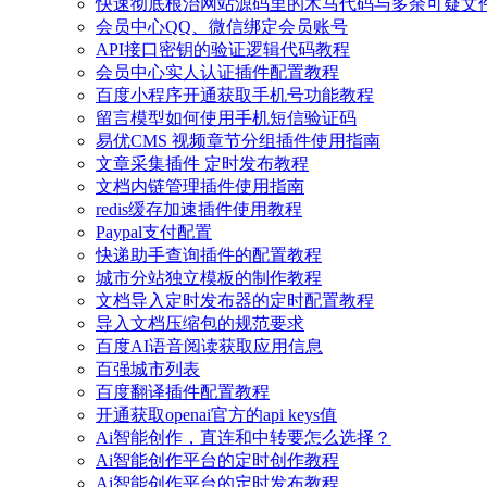
快速彻底根治网站源码里的木马代码与多余可疑文
会员中心QQ、微信绑定会员账号
API接口密钥的验证逻辑代码教程
会员中心实人认证插件配置教程
百度小程序开通获取手机号功能教程
留言模型如何使用手机短信验证码
易优CMS 视频章节分组插件使用指南
文章采集插件 定时发布教程
文档内链管理插件使用指南
redis缓存加速插件使用教程
Paypal支付配置
快递助手查询插件的配置教程
城市分站独立模板的制作教程
文档导入定时发布器的定时配置教程
导入文档压缩包的规范要求
百度AI语音阅读获取应用信息
百强城市列表
百度翻译插件配置教程
开通获取openai官方的api keys值
Ai智能创作，直连和中转要怎么选择？
Ai智能创作平台的定时创作教程
Ai智能创作平台的定时发布教程