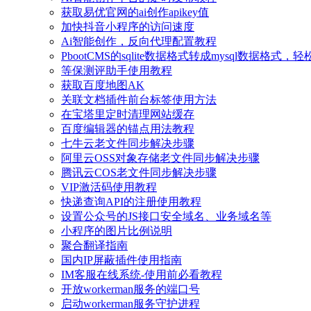
获取易优官网的ai创作apikey值
加快抖音小程序的访问速度
Ai智能创作，反向代理配置教程
PbootCMS的sqlite数据格式转成mysql数据格式
等保测评助手使用教程
获取百度地图AK
关联文档插件前台标签使用方法
在宝塔里定时清理网站缓存
百度编辑器的锚点用法教程
七牛云老文件同步解决步骤
阿里云OSS对象存储老文件同步解决步骤
腾讯云COS老文件同步解决步骤
VIP激活码使用教程
快递查询API的注册使用教程
设置公众号的JS接口安全域名、业务域名等
小程序的图片比例说明
聚合翻译指南
国内IP屏蔽插件使用指南
IM客服在线系统-使用前必看教程
开放workerman服务的端口号
启动workerman服务守护进程