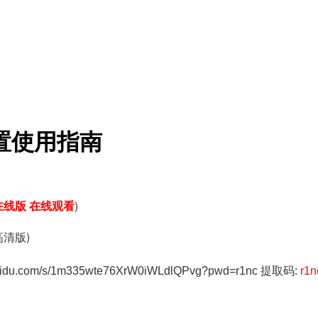
置使用指南
在线版 在线观看
)
清版)
.baidu.com/s/1m335wte76XrW0iWLdlQPvg?pwd=r1nc 提取码:
r1