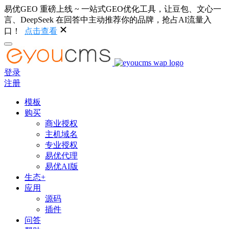
易优GEO 重磅上线 ~ 一站式GEO优化工具，让豆包、文心一
言、DeepSeek 在回答中主动推荐你的品牌，抢占AI流量入
口！
点击查看
登录
注册
模板
购买
商业授权
主机域名
专业授权
易优代理
易优AI版
生态+
应用
源码
插件
问答