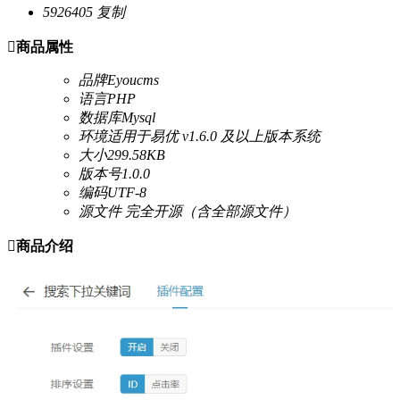
5926405
复制

商品属性
品牌
Eyoucms
语言
PHP
数据库
Mysql
环境
适用于易优 v1.6.0 及以上版本系统
大小
299.58KB
版本号
1.0.0
编码
UTF-8
源文件
完全开源（含全部源文件）

商品介绍