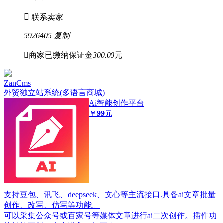

联系卖家
5926405
复制

商家已缴纳保证金
300.00
元
ZanCms
外贸独立站系统(多语言商城)
Ai智能创作平台
￥
99
元
支持豆包、讯飞、deepseek、文心等主流接口.具备ai文章批量
创作、改写、仿写等功能。
可以采集公众号或百家号等媒体文章进行ai二次创作。插件功