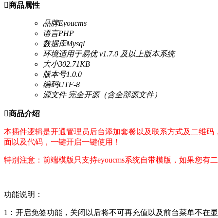

商品属性
品牌
Eyoucms
语言
PHP
数据库
Mysql
环境
适用于易优 v1.7.0 及以上版本系统
大小
302.71KB
版本号
1.0.0
编码
UTF-8
源文件
完全开源（含全部源文件）

商品介绍
本插件逻辑是开通管理员后台添加套餐以及联系方式及二维码
面以及代码，一键开启一键使用！
特别注意：前端模版只支持eyoucms系统自带模版，如果您
功能说明：
1：开启免签功能，关闭以后将不可再充值以及前台菜单不在