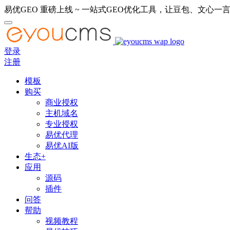
易优GEO 重磅上线 ~ 一站式GEO优化工具，让豆包、文心一言
登录
注册
模板
购买
商业授权
主机域名
专业授权
易优代理
易优AI版
生态+
应用
源码
插件
问答
帮助
视频教程