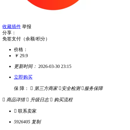
收藏插件
举报
分享：
免签支付（余额/积分）
价格：
￥
29.9
更新时间：
2026-03-30 23:15
立即购买
保 障：

第三方商家

安全检测

服务保障

商品详情

升级日志

购买流程

联系卖家
5926405
复制