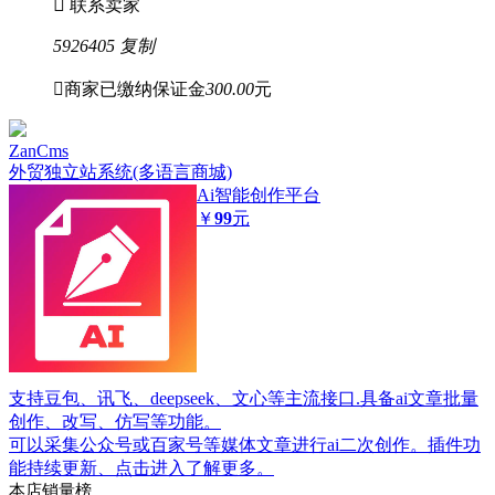

联系卖家
5926405
复制

商家已缴纳保证金
300.00
元
ZanCms
外贸独立站系统(多语言商城)
Ai智能创作平台
￥
99
元
支持豆包、讯飞、deepseek、文心等主流接口.具备ai文章批量
创作、改写、仿写等功能。
可以采集公众号或百家号等媒体文章进行ai二次创作。插件功
能持续更新、点击进入了解更多。
本店销量榜