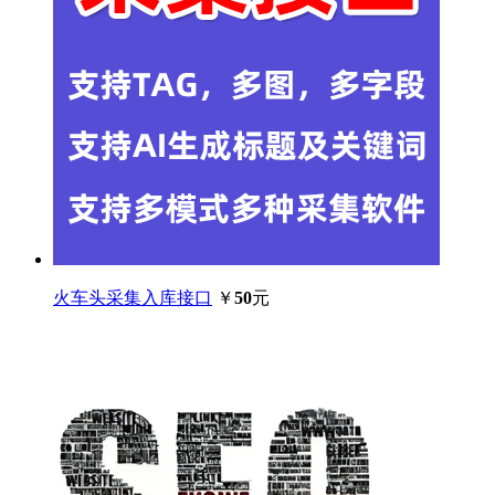
火车头采集入库接口
￥
50
元