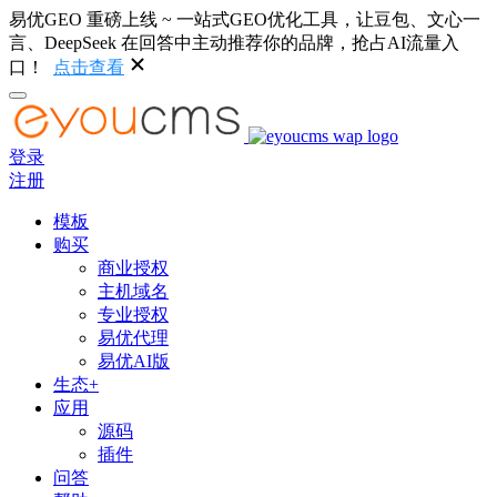
易优GEO 重磅上线 ~ 一站式GEO优化工具，让豆包、文心一
言、DeepSeek 在回答中主动推荐你的品牌，抢占AI流量入
口！
点击查看
登录
注册
模板
购买
商业授权
主机域名
专业授权
易优代理
易优AI版
生态+
应用
源码
插件
问答