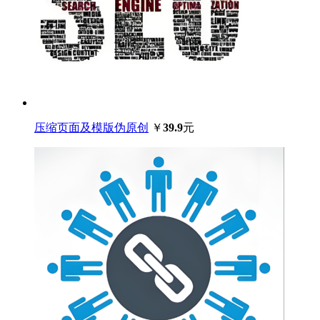
压缩页面及模版伪原创
￥
39.9
元