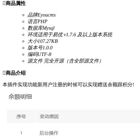

商品属性
品牌
Eyoucms
语言
PHP
数据库
Mysql
环境
适用于易优 v1.7.6 及以上版本系统
大小
107.27KB
版本号
1.0.0
编码
UTF-8
源文件
完全开源（含全部源文件）

商品介绍
本插件实现功能新用户注册的时候可以实现赠送余额跟积分!