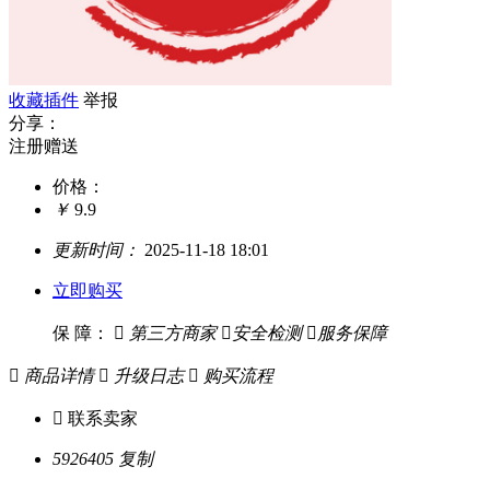
收藏插件
举报
分享：
注册赠送
价格：
￥
9.9
更新时间：
2025-11-18 18:01
立即购买
保 障：

第三方商家

安全检测

服务保障

商品详情

升级日志

购买流程

联系卖家
5926405
复制