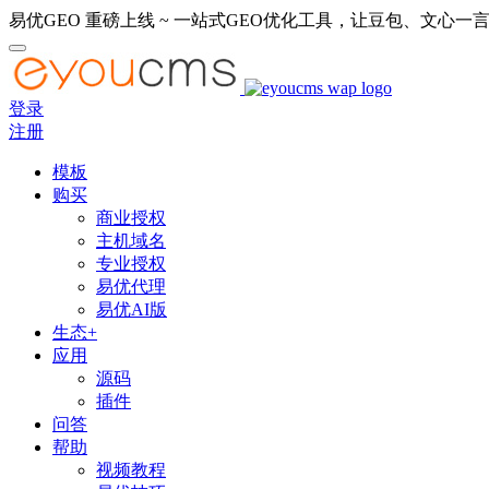
易优GEO 重磅上线 ~ 一站式GEO优化工具，让豆包、文心一言
登录
注册
模板
购买
商业授权
主机域名
专业授权
易优代理
易优AI版
生态+
应用
源码
插件
问答
帮助
视频教程