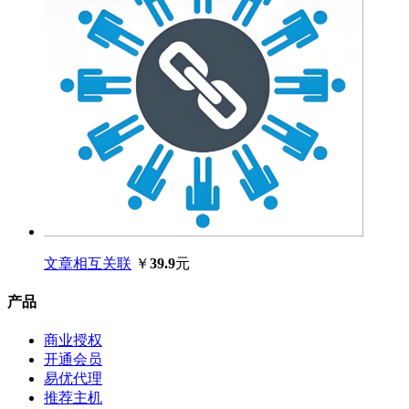
文章相互关联
￥
39.9
元
产品
商业授权
开通会员
易优代理
推荐主机