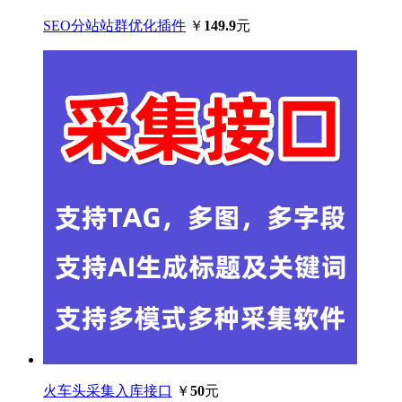
SEO分站站群优化插件
￥
149.9
元
火车头采集入库接口
￥
50
元