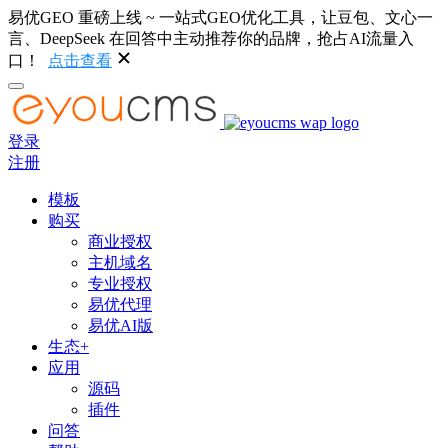
易优GEO 重磅上线 ~ 一站式GEO优化工具，让豆包、文心一
言、DeepSeek 在回答中主动推荐你的品牌，抢占AI流量入
口！
点击查看
登录
注册
模板
购买
商业授权
主机域名
专业授权
易优代理
易优AI版
生态+
应用
源码
插件
问答