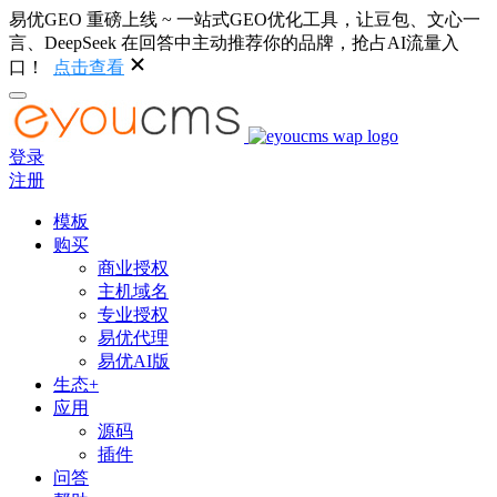
易优GEO 重磅上线 ~ 一站式GEO优化工具，让豆包、文心一
言、DeepSeek 在回答中主动推荐你的品牌，抢占AI流量入
口！
点击查看
登录
注册
模板
购买
商业授权
主机域名
专业授权
易优代理
易优AI版
生态+
应用
源码
插件
问答