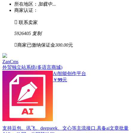
所在地区：
加载中...
商家认证：

联系卖家
5926405
复制

商家已缴纳保证金
300.00
元
ZanCms
外贸独立站系统(多语言商城)
Ai智能创作平台
￥
99
元
支持豆包、讯飞、deepseek、文心等主流接口.具备ai文章批量