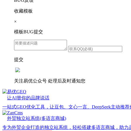
BUG反馈
收藏模板
×
模板BUG提交
提交
关注易优公众号
处理后及时通知您
易优GEO
让AI替你的品牌说话
一站式GEO优化工具，让豆包、文心一言、DeepSeek主动推
ZanCms
外贸独立站系统(多语言商城)
专为外贸企业打造的独立站系统，轻松搭建多语言商城，助力