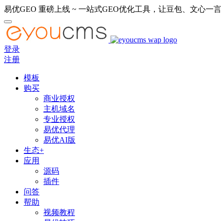
易优GEO 重磅上线 ~ 一站式GEO优化工具，让豆包、文心一言
登录
注册
模板
购买
商业授权
主机域名
专业授权
易优代理
易优AI版
生态+
应用
源码
插件
问答
帮助
视频教程