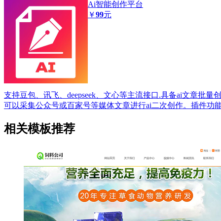
Ai智能创作平台
￥
99
元
支持豆包、讯飞、deepseek、文心等主流接口.具备ai文章批
可以采集公众号或百家号等媒体文章进行ai二次创作。插件功
相关模板推荐