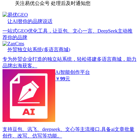
关注易优公众号
处理后及时通知您
易优GEO
让AI替你的品牌说话
一站式GEO优化工具，让豆包、文心一言、DeepSeek主动推
荐你的品牌
ZanCms
外贸独立站系统(多语言商城)
专为外贸企业打造的独立站系统，轻松搭建多语言商城，助力
品牌出海获客。
Ai智能创作平台
￥
99
元
支持豆包、讯飞、deepseek、文心等主流接口.具备ai文章批量
创作、改写、仿写等功能。