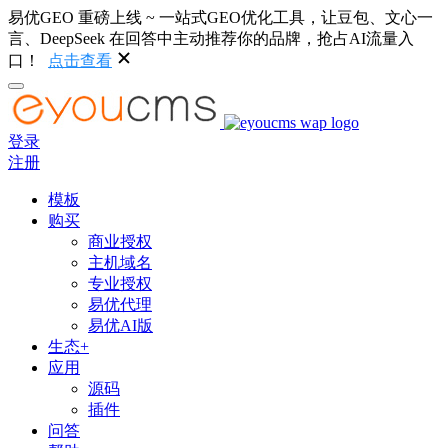
易优GEO 重磅上线 ~ 一站式GEO优化工具，让豆包、文心一
言、DeepSeek 在回答中主动推荐你的品牌，抢占AI流量入
口！
点击查看
登录
注册
模板
购买
商业授权
主机域名
专业授权
易优代理
易优AI版
生态+
应用
源码
插件
问答