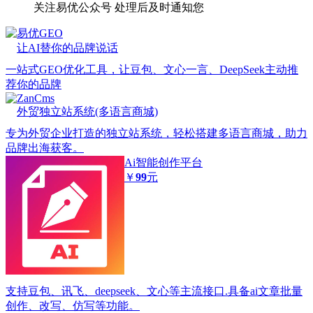
关注易优公众号
处理后及时通知您
易优GEO
让AI替你的品牌说话
一站式GEO优化工具，让豆包、文心一言、DeepSeek主动推
荐你的品牌
ZanCms
外贸独立站系统(多语言商城)
专为外贸企业打造的独立站系统，轻松搭建多语言商城，助力
品牌出海获客。
Ai智能创作平台
￥
99
元
支持豆包、讯飞、deepseek、文心等主流接口.具备ai文章批量
创作、改写、仿写等功能。