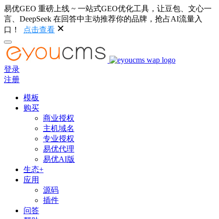
易优GEO 重磅上线 ~ 一站式GEO优化工具，让豆包、文心一
言、DeepSeek 在回答中主动推荐你的品牌，抢占AI流量入
口！
点击查看
登录
注册
模板
购买
商业授权
主机域名
专业授权
易优代理
易优AI版
生态+
应用
源码
插件
问答