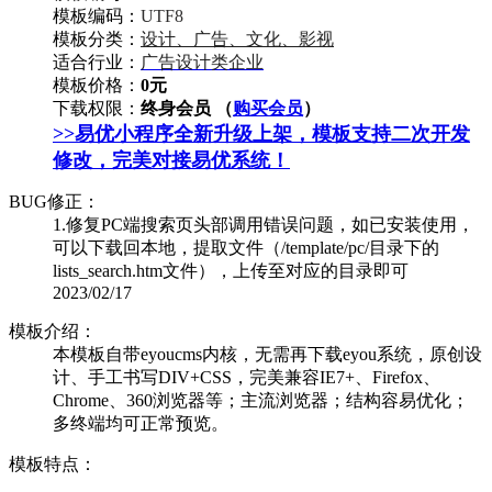
模板编码：
UTF8
模板分类：
设计、广告、文化、影视
适合行业：
广告设计类企业
模板价格：
0元
下载权限：
终身会员 （
购买会员
）
>>易优小程序全新升级上架，模板支持二次开发
修改，完美对接易优系统！
BUG修正：
1.修复PC端搜索页头部调用错误问题，如已安装使用，
可以下载回本地，提取文件（/template/pc/目录下的
lists_search.htm文件），上传至对应的目录即可
2023/02/17
模板介绍：
本模板自带eyoucms内核，无需再下载eyou系统，原创设
计、手工书写DIV+CSS，完美兼容IE7+、Firefox、
Chrome、360浏览器等；主流浏览器；结构容易优化；
多终端均可正常预览。
模板特点：