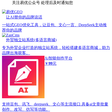
关注易优公众号
处理后及时通知您
易优GEO
让AI替你的品牌说话
一站式GEO优化工具，让豆包、文心一言、DeepSeek主动推
荐你的品牌
ZanCms
外贸独立站系统(多语言商城)
专为外贸企业打造的独立站系统，轻松搭建多语言商城，助力
品牌出海获客。
Ai智能创作平台
￥
99
元
支持豆包、讯飞、deepseek、文心等主流接口.具备ai文章批量
创作、改写、仿写等功能。