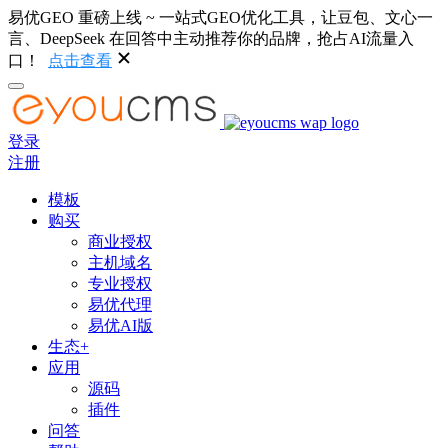
易优GEO 重磅上线 ~ 一站式GEO优化工具，让豆包、文心一
言、DeepSeek 在回答中主动推荐你的品牌，抢占AI流量入
口！
点击查看
登录
注册
模板
购买
商业授权
主机域名
专业授权
易优代理
易优AI版
生态+
应用
源码
插件
问答