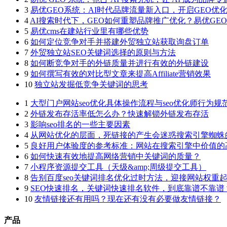
3
易优GEO系统：AI时代品牌流量新入口，开启GEO优
4
AI搜索时代下，GEO如何重塑品牌推广优化？易优GE
5
易优cms在建站行业里有哪些优势
6
如何定位竞争对手并搭建外贸独立站获取询盘订单
7
外贸独立站SEO关键词选择的原则与方法
8
如何断竞争对手的外链质量并进行有效的外链建设
9
如何撰写有效的对比型文章来提高Affiliate营销效果
10
独立站发掘低竞争关键词的思考
1
大型门户网站seo优化具体操作流程与seo优化师行为规
2
外链发布存活率低怎么办？快速解锁外链发布存活
3
影响seo排名的一些主要因素
4
从网站优化的层面，死链接的产生会迷惑搜索引擎蜘蛛
5
良好用户体验度的参考标准：网站在搜索引擎中价值的
6
如何快速有效地提高网络营销中关键词的质量？
7
小程序资源提交工具（天级&amp;周级提交工具）
8
告别百度seo关键词排名优化过时方法，迎接网站权重
9
SEO快速排名，关键词快速排名软件，到底靠谱不靠谱
10
友情链接还有用吗？现在还有没有必要做友情链接？
产品