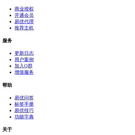
商业授权
开通会员
易优代理
推荐主机
服务
更新日志
用户案例
加入Q群
增值服务
帮助
易优问答
标签手册
易优技巧
功能字典
关于