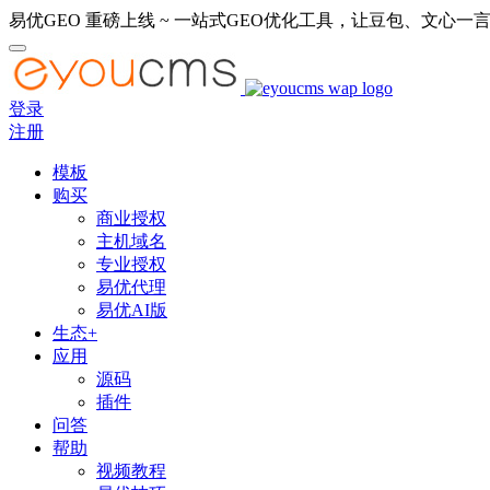
易优GEO 重磅上线 ~ 一站式GEO优化工具，让豆包、文心一言
登录
注册
模板
购买
商业授权
主机域名
专业授权
易优代理
易优AI版
生态+
应用
源码
插件
问答
帮助
视频教程