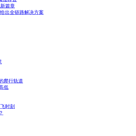
化新篇章
O给出全链路解决方案
范
的爬行轨道
高低
起飞时刻
？