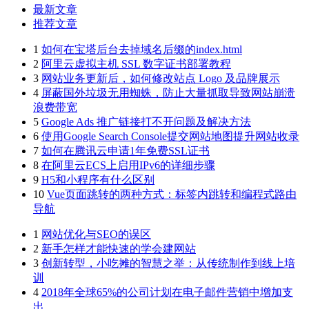
最新文章
推荐文章
1
如何在宝塔后台去掉域名后缀的index.html
2
阿里云虚拟主机 SSL 数字证书部署教程
3
网站业务更新后，如何修改站点 Logo 及品牌展示
4
屏蔽国外垃圾无用蜘蛛，防止大量抓取导致网站崩溃
浪费带宽
5
Google Ads 推广链接打不开问题及解决方法
6
使用Google Search Console提交网站地图提升网站收录
7
如何在腾讯云申请1年免费SSL证书
8
在阿里云ECS上启用IPv6的详细步骤
9
H5和小程序有什么区别
10
Vue页面跳转的两种方式：标签内跳转和编程式路由
导航
1
网站优化与SEO的误区
2
新手怎样才能快速的学会建网站
3
创新转型，小吃摊的智慧之举：从传统制作到线上培
训
4
2018年全球65%的公司计划在电子邮件营销中增加支
出