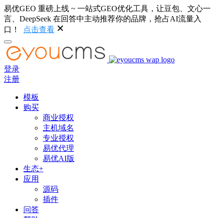
易优GEO 重磅上线 ~ 一站式GEO优化工具，让豆包、文心一
言、DeepSeek 在回答中主动推荐你的品牌，抢占AI流量入
口！
点击查看
登录
注册
模板
购买
商业授权
主机域名
专业授权
易优代理
易优AI版
生态+
应用
源码
插件
问答