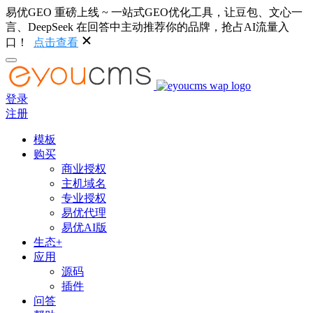
易优GEO 重磅上线 ~ 一站式GEO优化工具，让豆包、文心一
言、DeepSeek 在回答中主动推荐你的品牌，抢占AI流量入
口！
点击查看
登录
注册
模板
购买
商业授权
主机域名
专业授权
易优代理
易优AI版
生态+
应用
源码
插件
问答