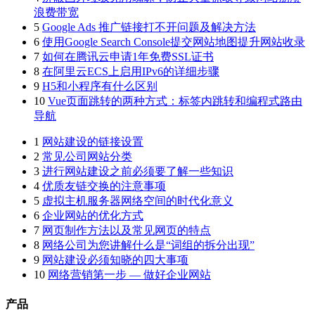
浪费带宽
5
Google Ads 推广链接打不开问题及解决方法
6
使用Google Search Console提交网站地图提升网站收录
7
如何在腾讯云申请1年免费SSL证书
8
在阿里云ECS上启用IPv6的详细步骤
9
H5和小程序有什么区别
10
Vue页面跳转的两种方式：标签内跳转和编程式路由
导航
1
网站建设的链接设置
2
常见公司网站分类
3
进行网站建设之前必须要了解一些知识
4
优质友链交换的注意事项
5
虚拟主机服务器网络空间的时代化意义
6
企业网站的优化方式
7
网页制作方法以及常见网页的特点
8
网络公司为您讲解什么是“词组的拆分出现”
9
网站建设必须知晓的四大事项
10
网络营销第一步 — 做好企业网站
产品