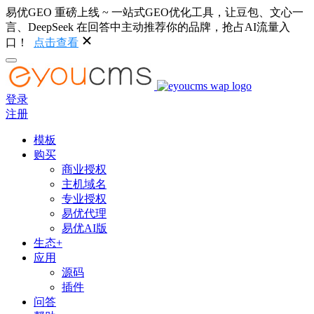
易优GEO 重磅上线 ~ 一站式GEO优化工具，让豆包、文心一
言、DeepSeek 在回答中主动推荐你的品牌，抢占AI流量入
口！
点击查看
登录
注册
模板
购买
商业授权
主机域名
专业授权
易优代理
易优AI版
生态+
应用
源码
插件
问答