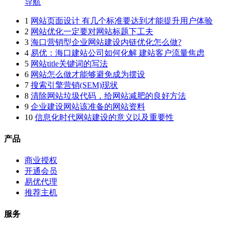
导航
1
网站页面设计 有几个标准要达到才能提升用户体验
2
网站优化一定要对网站标题下工夫
3
海口营销型企业网站建设内链优化怎么做?
4
易优：海口建站公司如何化解 建站客户流量焦虑
5
网站title关键词的写法
6
网站怎么做才能够避免成为摆设
7
搜索引擎营销(SEM)现状
8
清除网站垃圾代码，给网站减肥的良好方法
9
企业建设网站该准备的网站资料
10
信息化时代网站建设的意义以及重要性
产品
商业授权
开通会员
易优代理
推荐主机
服务