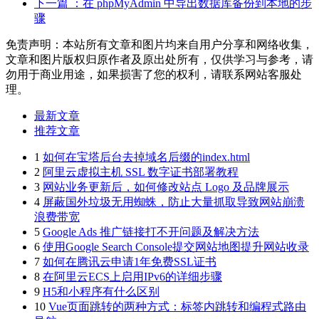
下一篇
：在 phpMyAdmin 中导出数据库备份到本地的步
骤
免责声明：本站所有文章和图片均来自用户分享和网络收集，
文章和图片版权归原作者及原出处所有，仅供学习与参考，请
勿用于商业用途，如果损害了您的权利，请联系网站客服处
理。
最新文章
推荐文章
1
如何在宝塔后台去掉域名后缀的index.html
2
阿里云虚拟主机 SSL 数字证书部署教程
3
网站业务更新后，如何修改站点 Logo 及品牌展示
4
屏蔽国外垃圾无用蜘蛛，防止大量抓取导致网站崩溃
浪费带宽
5
Google Ads 推广链接打不开问题及解决方法
6
使用Google Search Console提交网站地图提升网站收录
7
如何在腾讯云申请1年免费SSL证书
8
在阿里云ECS上启用IPv6的详细步骤
9
H5和小程序有什么区别
10
Vue页面跳转的两种方式：标签内跳转和编程式路由