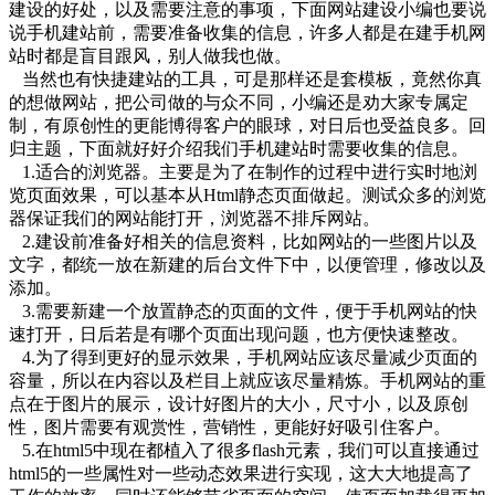
建设的好处，以及需要注意的事项，下面网站建设小编也要说
说手机建站前，需要准备收集的信息，许多人都是在建手机网
站时都是盲目跟风，别人做我也做。
当然也有快捷建站的工具，可是那样还是套模板，竟然你真
的想做网站，把公司做的与众不同，小编还是劝大家专属定
制，有原创性的更能博得客户的眼球，对日后也受益良多。回
归主题，下面就好好介绍我们手机建站时需要收集的信息。
1.适合的浏览器。主要是为了在制作的过程中进行实时地浏
览页面效果，可以基本从Html静态页面做起。测试众多的浏览
器保证我们的网站能打开，浏览器不排斥网站。
2.建设前准备好相关的信息资料，比如网站的一些图片以及
文字，都统一放在新建的后台文件下中，以便管理，修改以及
添加。
3.需要新建一个放置静态的页面的文件，便于手机网站的快
速打开，日后若是有哪个页面出现问题，也方便快速整改。
4.为了得到更好的显示效果，手机网站应该尽量减少页面的
容量，所以在内容以及栏目上就应该尽量精炼。手机网站的重
点在于图片的展示，设计好图片的大小，尺寸小，以及原创
性，图片需要有观赏性，营销性，更能好好吸引住客户。
5.在html5中现在都植入了很多flash元素，我们可以直接通过
html5的一些属性对一些动态效果进行实现，这大大地提高了