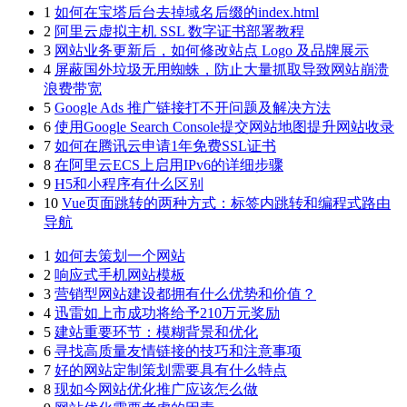
1
如何在宝塔后台去掉域名后缀的index.html
2
阿里云虚拟主机 SSL 数字证书部署教程
3
网站业务更新后，如何修改站点 Logo 及品牌展示
4
屏蔽国外垃圾无用蜘蛛，防止大量抓取导致网站崩溃
浪费带宽
5
Google Ads 推广链接打不开问题及解决方法
6
使用Google Search Console提交网站地图提升网站收录
7
如何在腾讯云申请1年免费SSL证书
8
在阿里云ECS上启用IPv6的详细步骤
9
H5和小程序有什么区别
10
Vue页面跳转的两种方式：标签内跳转和编程式路由
导航
1
如何去策划一个网站
2
响应式手机网站模板
3
营销型网站建设都拥有什么优势和价值？
4
迅雷如上市成功将给予210万元奖励
5
建站重要环节：模糊背景和优化
6
寻找高质量友情链接的技巧和注意事项
7
好的网站定制策划需要具有什么特点
8
现如今网站优化推广应该怎么做