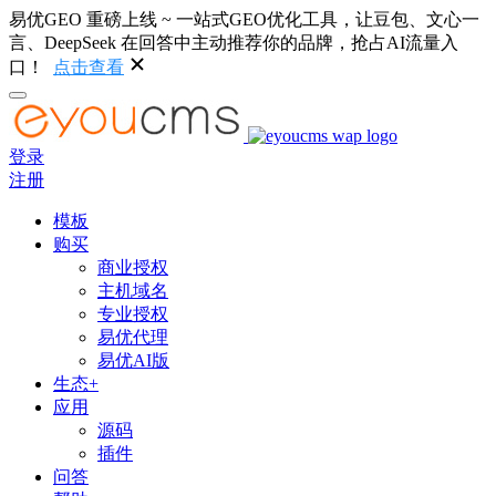
易优GEO 重磅上线 ~ 一站式GEO优化工具，让豆包、文心一
言、DeepSeek 在回答中主动推荐你的品牌，抢占AI流量入
口！
点击查看
登录
注册
模板
购买
商业授权
主机域名
专业授权
易优代理
易优AI版
生态+
应用
源码
插件
问答