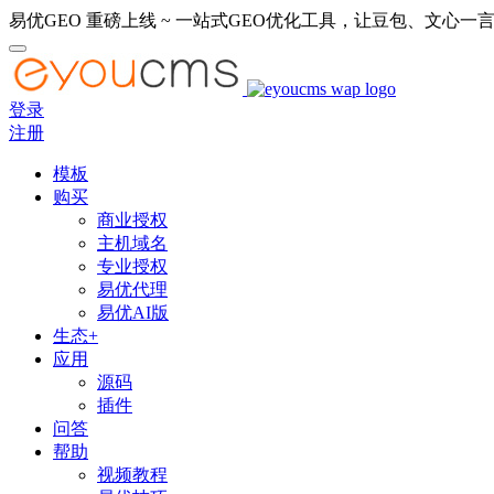
易优GEO 重磅上线 ~ 一站式GEO优化工具，让豆包、文心一言
登录
注册
模板
购买
商业授权
主机域名
专业授权
易优代理
易优AI版
生态+
应用
源码
插件
问答
帮助
视频教程