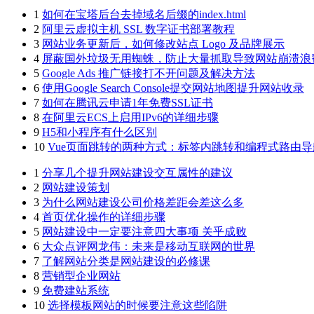
1
如何在宝塔后台去掉域名后缀的index.html
2
阿里云虚拟主机 SSL 数字证书部署教程
3
网站业务更新后，如何修改站点 Logo 及品牌展示
4
屏蔽国外垃圾无用蜘蛛，防止大量抓取导致网站崩溃浪
5
Google Ads 推广链接打不开问题及解决方法
6
使用Google Search Console提交网站地图提升网站收录
7
如何在腾讯云申请1年免费SSL证书
8
在阿里云ECS上启用IPv6的详细步骤
9
H5和小程序有什么区别
10
Vue页面跳转的两种方式：标签内跳转和编程式路由导
1
分享几个提升网站建设交互属性的建议
2
网站建设策划
3
为什么网站建设公司价格差距会差这么多
4
首页优化操作的详细步骤
5
网站建设中一定要注意四大事项 关乎成败
6
大众点评网龙伟：未来是移动互联网的世界
7
了解网站分类是网站建设的必修课
8
营销型企业网站
9
免费建站系统
10
选择模板网站的时候要注意这些陷阱