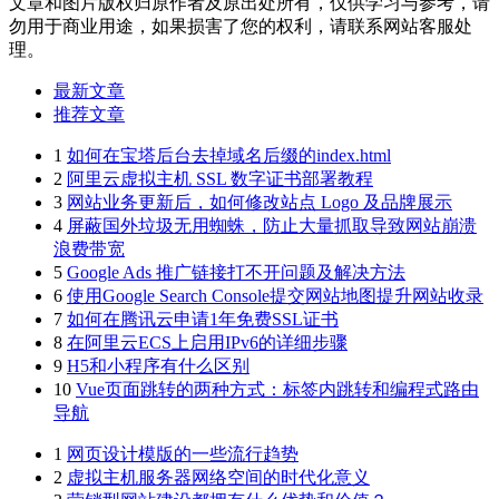
文章和图片版权归原作者及原出处所有，仅供学习与参考，请
勿用于商业用途，如果损害了您的权利，请联系网站客服处
理。
最新文章
推荐文章
1
如何在宝塔后台去掉域名后缀的index.html
2
阿里云虚拟主机 SSL 数字证书部署教程
3
网站业务更新后，如何修改站点 Logo 及品牌展示
4
屏蔽国外垃圾无用蜘蛛，防止大量抓取导致网站崩溃
浪费带宽
5
Google Ads 推广链接打不开问题及解决方法
6
使用Google Search Console提交网站地图提升网站收录
7
如何在腾讯云申请1年免费SSL证书
8
在阿里云ECS上启用IPv6的详细步骤
9
H5和小程序有什么区别
10
Vue页面跳转的两种方式：标签内跳转和编程式路由
导航
1
网页设计模版的一些流行趋势
2
虚拟主机服务器网络空间的时代化意义