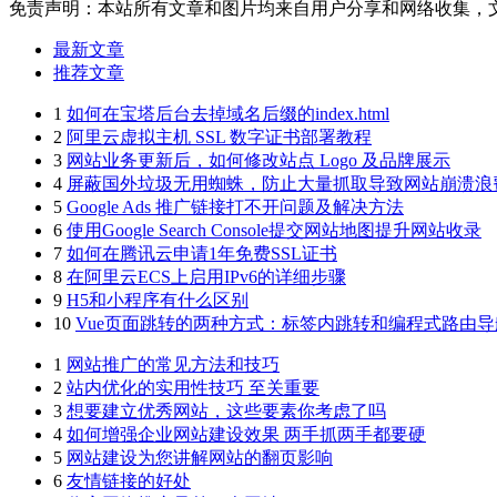
免责声明：本站所有文章和图片均来自用户分享和网络收集，
最新文章
推荐文章
1
如何在宝塔后台去掉域名后缀的index.html
2
阿里云虚拟主机 SSL 数字证书部署教程
3
网站业务更新后，如何修改站点 Logo 及品牌展示
4
屏蔽国外垃圾无用蜘蛛，防止大量抓取导致网站崩溃浪
5
Google Ads 推广链接打不开问题及解决方法
6
使用Google Search Console提交网站地图提升网站收录
7
如何在腾讯云申请1年免费SSL证书
8
在阿里云ECS上启用IPv6的详细步骤
9
H5和小程序有什么区别
10
Vue页面跳转的两种方式：标签内跳转和编程式路由导
1
网站推广的常见方法和技巧
2
站内优化的实用性技巧 至关重要
3
想要建立优秀网站，这些要素你考虑了吗
4
如何增强企业网站建设效果 两手抓两手都要硬
5
网站建设为您讲解网站的翻页影响
6
友情链接的好处