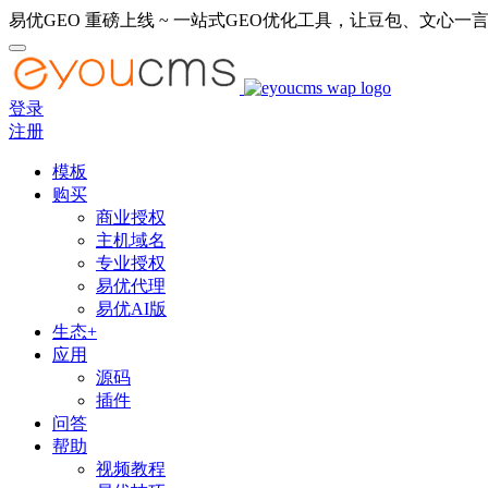
易优GEO 重磅上线 ~ 一站式GEO优化工具，让豆包、文心一言
登录
注册
模板
购买
商业授权
主机域名
专业授权
易优代理
易优AI版
生态+
应用
源码
插件
问答
帮助
视频教程