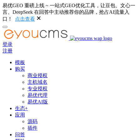
易优GEO 重磅上线 ~ 一站式GEO优化工具，让豆包、文心一
言、DeepSeek 在回答中主动推荐你的品牌，抢占AI流量入
口！
点击查看
登录
注册
模板
购买
商业授权
主机域名
专业授权
易优代理
易优AI版
生态+
应用
源码
插件
问答