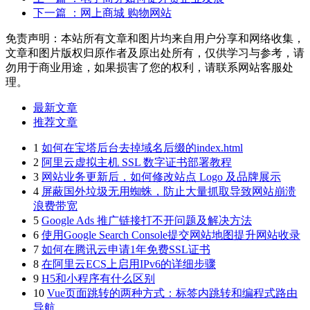
下一篇
：网上商城 购物网站
免责声明：本站所有文章和图片均来自用户分享和网络收集，
文章和图片版权归原作者及原出处所有，仅供学习与参考，请
勿用于商业用途，如果损害了您的权利，请联系网站客服处
理。
最新文章
推荐文章
1
如何在宝塔后台去掉域名后缀的index.html
2
阿里云虚拟主机 SSL 数字证书部署教程
3
网站业务更新后，如何修改站点 Logo 及品牌展示
4
屏蔽国外垃圾无用蜘蛛，防止大量抓取导致网站崩溃
浪费带宽
5
Google Ads 推广链接打不开问题及解决方法
6
使用Google Search Console提交网站地图提升网站收录
7
如何在腾讯云申请1年免费SSL证书
8
在阿里云ECS上启用IPv6的详细步骤
9
H5和小程序有什么区别
10
Vue页面跳转的两种方式：标签内跳转和编程式路由
导航