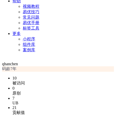
帮助
视频教程
易优技巧
常见问题
易优手册
标签工具
更多
小程序
组件库
案例库
qhanchen
码龄7年
10
被访问
0
原创
7
UB
21
贡献值