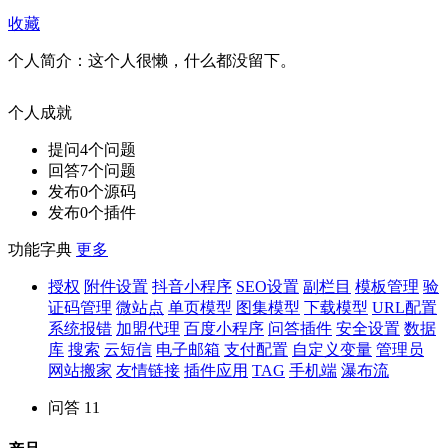
收藏
个人简介：
这个人很懒，什么都没留下。
个人成就
提问
4
个问题
回答
7
个问题
发布
0
个源码
发布
0
个插件
功能字典
更多
授权
附件设置
抖音小程序
SEO设置
副栏目
模板管理
验
证码管理
微站点
单页模型
图集模型
下载模型
URL配置
系统报错
加盟代理
百度小程序
问答插件
安全设置
数据
库
搜索
云短信
电子邮箱
支付配置
自定义变量
管理员
网站搬家
友情链接
插件应用
TAG
手机端
瀑布流
问答
11