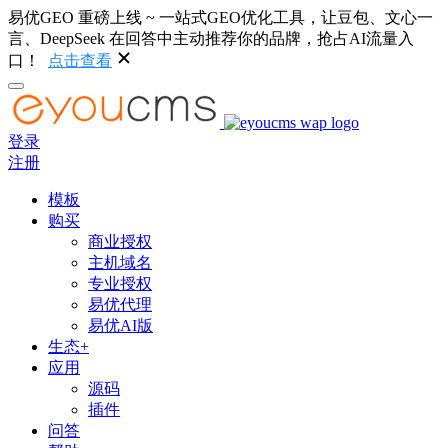
易优GEO 重磅上线 ~ 一站式GEO优化工具，让豆包、文心一
言、DeepSeek 在回答中主动推荐你的品牌，抢占AI流量入
口！
点击查看
登录
注册
模板
购买
商业授权
主机域名
专业授权
易优代理
易优AI版
生态+
应用
源码
插件
问答