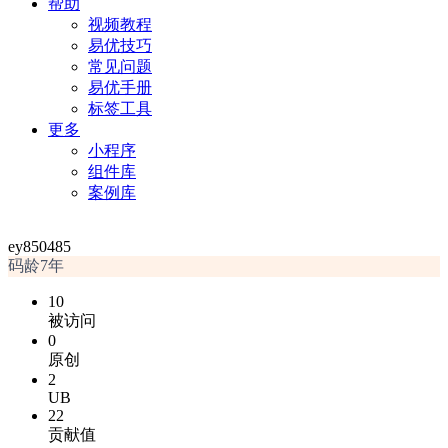
帮助
视频教程
易优技巧
常见问题
易优手册
标签工具
更多
小程序
组件库
案例库
ey850485
码龄7年
10
被访问
0
原创
2
UB
22
贡献值