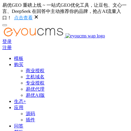
易优GEO 重磅上线 ~ 一站式GEO优化工具，让豆包、文心一
言、DeepSeek 在回答中主动推荐你的品牌，抢占AI流量入
口！
点击查看
登录
注册
模板
购买
商业授权
主机域名
专业授权
易优代理
易优AI版
生态+
应用
源码
插件
问答