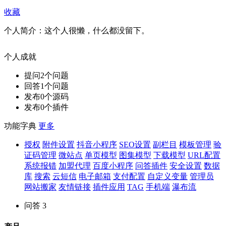
收藏
个人简介：
这个人很懒，什么都没留下。
个人成就
提问
2
个问题
回答
1
个问题
发布
0
个源码
发布
0
个插件
功能字典
更多
授权
附件设置
抖音小程序
SEO设置
副栏目
模板管理
验
证码管理
微站点
单页模型
图集模型
下载模型
URL配置
系统报错
加盟代理
百度小程序
问答插件
安全设置
数据
库
搜索
云短信
电子邮箱
支付配置
自定义变量
管理员
网站搬家
友情链接
插件应用
TAG
手机端
瀑布流
问答
3