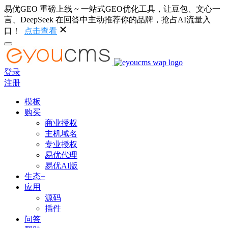
易优GEO 重磅上线 ~ 一站式GEO优化工具，让豆包、文心一
言、DeepSeek 在回答中主动推荐你的品牌，抢占AI流量入
口！
点击查看
登录
注册
模板
购买
商业授权
主机域名
专业授权
易优代理
易优AI版
生态+
应用
源码
插件
问答