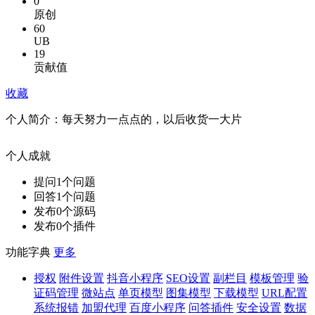
0
原创
60
UB
19
贡献值
收藏
个人简介：
每天努力一点点的，以后收货一大片
个人成就
提问
1
个问题
回答
1
个问题
发布
0
个源码
发布
0
个插件
功能字典
更多
授权
附件设置
抖音小程序
SEO设置
副栏目
模板管理
验
证码管理
微站点
单页模型
图集模型
下载模型
URL配置
系统报错
加盟代理
百度小程序
问答插件
安全设置
数据