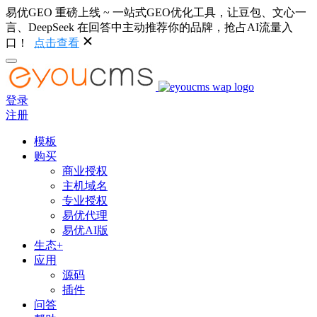
易优GEO 重磅上线 ~ 一站式GEO优化工具，让豆包、文心一
言、DeepSeek 在回答中主动推荐你的品牌，抢占AI流量入
口！
点击查看
登录
注册
模板
购买
商业授权
主机域名
专业授权
易优代理
易优AI版
生态+
应用
源码
插件
问答