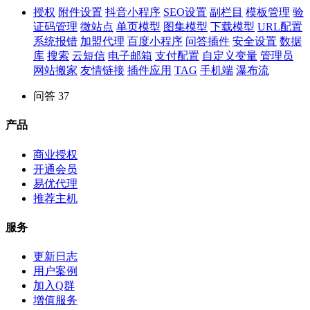
授权
附件设置
抖音小程序
SEO设置
副栏目
模板管理
验
证码管理
微站点
单页模型
图集模型
下载模型
URL配置
系统报错
加盟代理
百度小程序
问答插件
安全设置
数据
库
搜索
云短信
电子邮箱
支付配置
自定义变量
管理员
网站搬家
友情链接
插件应用
TAG
手机端
瀑布流
问答
37
产品
商业授权
开通会员
易优代理
推荐主机
服务
更新日志
用户案例
加入Q群
增值服务