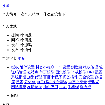
收藏
个人简介：
这个人很懒，什么都没留下。
个人成就
提问
0
个问题
回答
0
个问题
发布
0
个源码
发布
0
个插件
功能字典
更多
授权
附件设置
抖音小程序
SEO设置
副栏目
模板管理
验
证码管理
微站点
单页模型
图集模型
下载模型
URL配置
系统报错
加盟代理
百度小程序
问答插件
安全设置
数据
库
搜索
云短信
电子邮箱
支付配置
自定义变量
管理员
网站搬家
友情链接
插件应用
TAG
手机端
瀑布流
问答