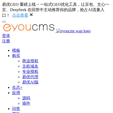
易优GEO 重磅上线 ~ 一站式GEO优化工具，让豆包、文心一
言、DeepSeek 在回答中主动推荐你的品牌，抢占AI流量入
口！
点击查看
登录
注册
模板
购买
商业授权
主机域名
专业授权
易优代理
易优AI版
生态+
应用
源码
插件
问答