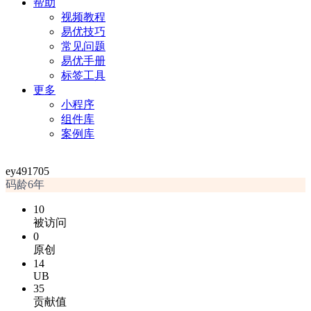
帮助
视频教程
易优技巧
常见问题
易优手册
标签工具
更多
小程序
组件库
案例库
ey491705
码龄6年
10
被访问
0
原创
14
UB
35
贡献值