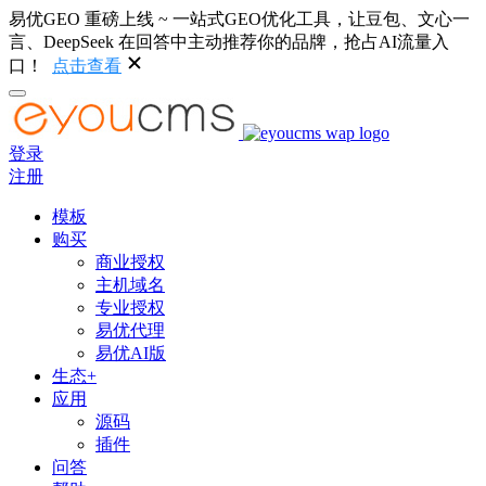
易优GEO 重磅上线 ~ 一站式GEO优化工具，让豆包、文心一
言、DeepSeek 在回答中主动推荐你的品牌，抢占AI流量入
口！
点击查看
登录
注册
模板
购买
商业授权
主机域名
专业授权
易优代理
易优AI版
生态+
应用
源码
插件
问答