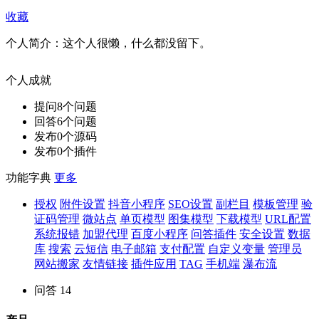
收藏
个人简介：
这个人很懒，什么都没留下。
个人成就
提问
8
个问题
回答
6
个问题
发布
0
个源码
发布
0
个插件
功能字典
更多
授权
附件设置
抖音小程序
SEO设置
副栏目
模板管理
验
证码管理
微站点
单页模型
图集模型
下载模型
URL配置
系统报错
加盟代理
百度小程序
问答插件
安全设置
数据
库
搜索
云短信
电子邮箱
支付配置
自定义变量
管理员
网站搬家
友情链接
插件应用
TAG
手机端
瀑布流
问答
14