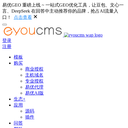
易优GEO 重磅上线 ~ 一站式GEO优化工具，让豆包、文心一
言、DeepSeek 在回答中主动推荐你的品牌，抢占AI流量入
口！
点击查看
登录
注册
模板
购买
商业授权
主机域名
专业授权
易优代理
易优AI版
生态+
应用
源码
插件
问答