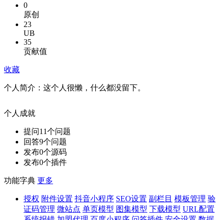
0
原创
23
UB
35
贡献值
收藏
个人简介：
这个人很懒，什么都没留下。
个人成就
提问
11
个问题
回答
9
个问题
发布
0
个源码
发布
0
个插件
功能字典
更多
授权
附件设置
抖音小程序
SEO设置
副栏目
模板管理
验
证码管理
微站点
单页模型
图集模型
下载模型
URL配置
系统报错
加盟代理
百度小程序
问答插件
安全设置
数据