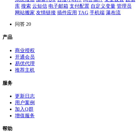
库
搜索
云短信
电子邮箱
支付配置
自定义变量
管理员
网站搬家
友情链接
插件应用
TAG
手机端
瀑布流
问答
20
产品
商业授权
开通会员
易优代理
推荐主机
服务
更新日志
用户案例
加入Q群
增值服务
帮助