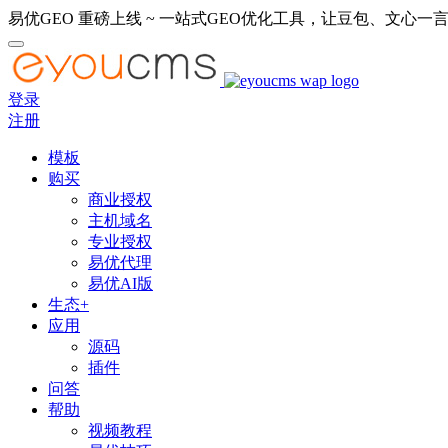
易优GEO 重磅上线 ~ 一站式GEO优化工具，让豆包、文心一言
登录
注册
模板
购买
商业授权
主机域名
专业授权
易优代理
易优AI版
生态+
应用
源码
插件
问答
帮助
视频教程