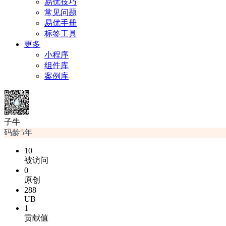
易优技巧
常见问题
易优手册
标签工具
更多
小程序
组件库
案例库
子牛
码龄5年
10
被访问
0
原创
288
UB
1
贡献值