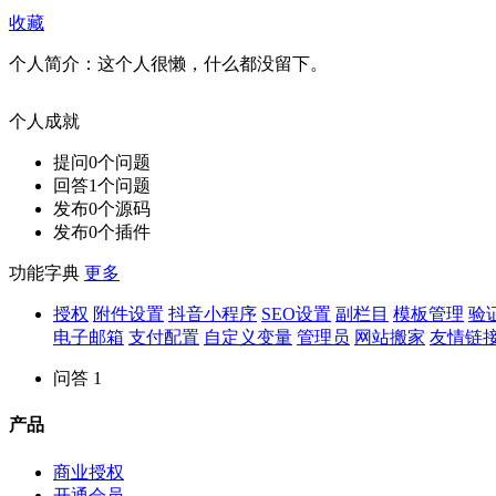
收藏
个人简介：
这个人很懒，什么都没留下。
个人成就
提问
0
个问题
回答
1
个问题
发布
0
个源码
发布
0
个插件
功能字典
更多
授权
附件设置
抖音小程序
SEO设置
副栏目
模板管理
验
电子邮箱
支付配置
自定义变量
管理员
网站搬家
友情链
问答
1
产品
商业授权
开通会员