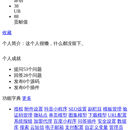
原创
38
UB
88
贡献值
收藏
个人简介：
这个人很懒，什么都没留下。
个人成就
提问
53
个问题
回答
28
个问题
发布
0
个源码
发布
0
个插件
功能字典
更多
授权
附件设置
抖音小程序
SEO设置
副栏目
模板管理
验
证码管理
微站点
单页模型
图集模型
下载模型
URL配置
系统报错
加盟代理
百度小程序
问答插件
安全设置
数据
库
搜索
云短信
电子邮箱
支付配置
自定义变量
管理员