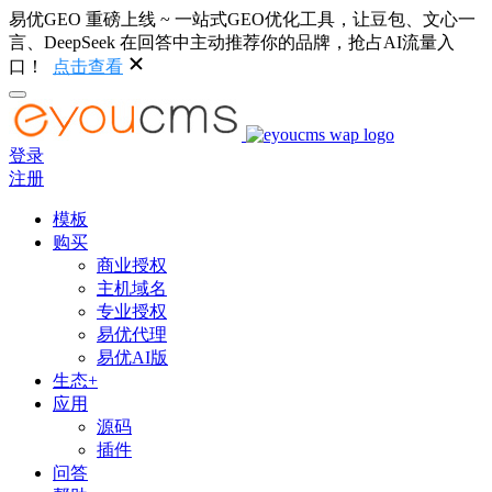
易优GEO 重磅上线 ~ 一站式GEO优化工具，让豆包、文心一
言、DeepSeek 在回答中主动推荐你的品牌，抢占AI流量入
口！
点击查看
登录
注册
模板
购买
商业授权
主机域名
专业授权
易优代理
易优AI版
生态+
应用
源码
插件
问答