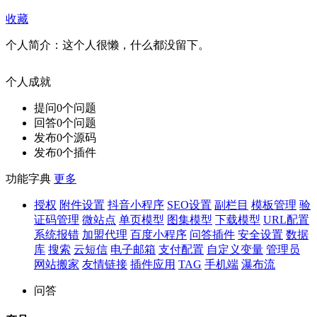
收藏
个人简介：
这个人很懒，什么都没留下。
个人成就
提问
0
个问题
回答
0
个问题
发布
0
个源码
发布
0
个插件
功能字典
更多
授权
附件设置
抖音小程序
SEO设置
副栏目
模板管理
验
证码管理
微站点
单页模型
图集模型
下载模型
URL配置
系统报错
加盟代理
百度小程序
问答插件
安全设置
数据
库
搜索
云短信
电子邮箱
支付配置
自定义变量
管理员
网站搬家
友情链接
插件应用
TAG
手机端
瀑布流
问答