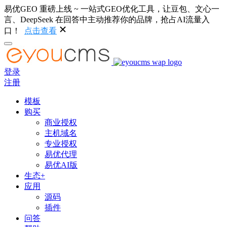
易优GEO 重磅上线 ~ 一站式GEO优化工具，让豆包、文心一
言、DeepSeek 在回答中主动推荐你的品牌，抢占AI流量入
口！
点击查看
登录
注册
模板
购买
商业授权
主机域名
专业授权
易优代理
易优AI版
生态+
应用
源码
插件
问答