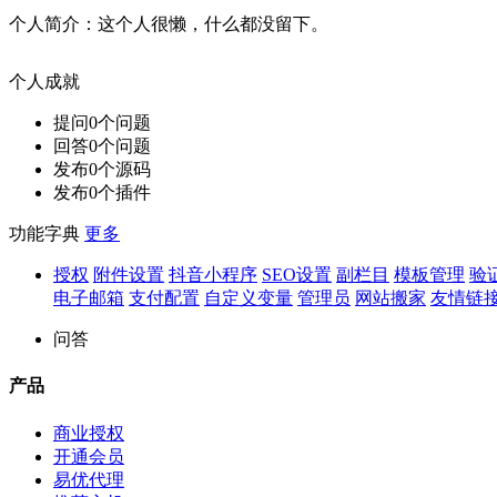
个人简介：
这个人很懒，什么都没留下。
个人成就
提问
0
个问题
回答
0
个问题
发布
0
个源码
发布
0
个插件
功能字典
更多
授权
附件设置
抖音小程序
SEO设置
副栏目
模板管理
验
电子邮箱
支付配置
自定义变量
管理员
网站搬家
友情链
问答
产品
商业授权
开通会员
易优代理