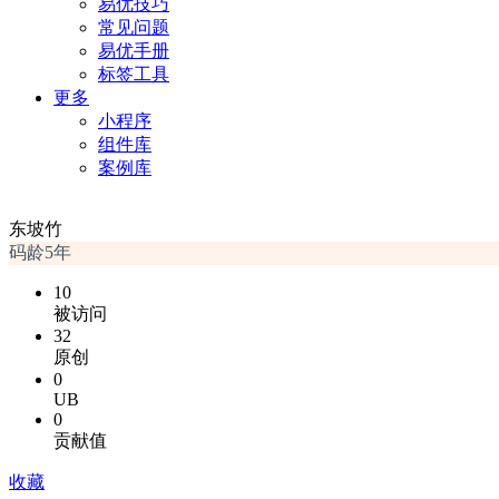
易优技巧
常见问题
易优手册
标签工具
更多
小程序
组件库
案例库
东坡竹
码龄5年
10
被访问
32
原创
0
UB
0
贡献值
收藏