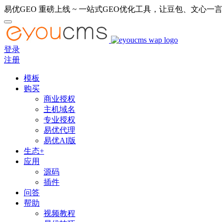
易优GEO 重磅上线 ~ 一站式GEO优化工具，让豆包、文心一言
登录
注册
模板
购买
商业授权
主机域名
专业授权
易优代理
易优AI版
生态+
应用
源码
插件
问答
帮助
视频教程