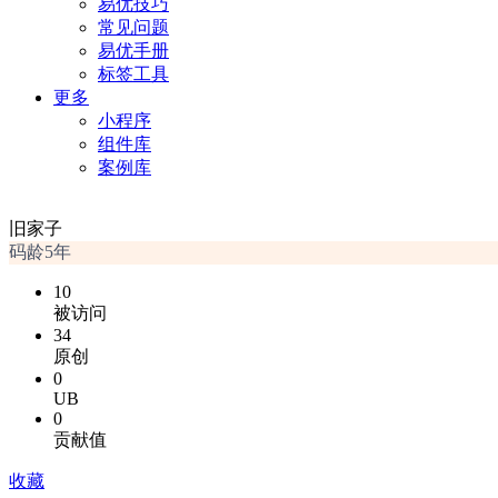
易优技巧
常见问题
易优手册
标签工具
更多
小程序
组件库
案例库
旧家子
码龄5年
10
被访问
34
原创
0
UB
0
贡献值
收藏