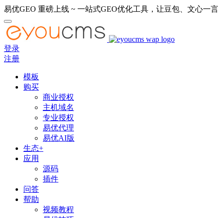
易优GEO 重磅上线 ~ 一站式GEO优化工具，让豆包、文心一言
登录
注册
模板
购买
商业授权
主机域名
专业授权
易优代理
易优AI版
生态+
应用
源码
插件
问答
帮助
视频教程