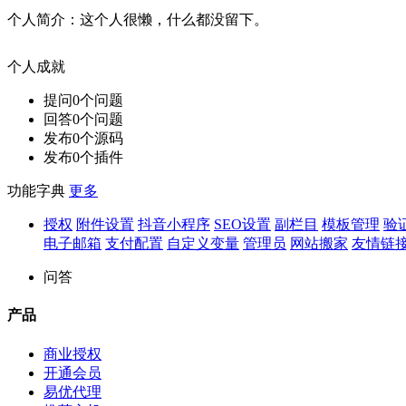
个人简介：
这个人很懒，什么都没留下。
个人成就
提问
0
个问题
回答
0
个问题
发布
0
个源码
发布
0
个插件
功能字典
更多
授权
附件设置
抖音小程序
SEO设置
副栏目
模板管理
验
电子邮箱
支付配置
自定义变量
管理员
网站搬家
友情链
问答
产品
商业授权
开通会员
易优代理