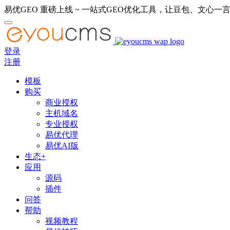
易优GEO 重磅上线 ~ 一站式GEO优化工具，让豆包、文心一言
登录
注册
模板
购买
商业授权
主机域名
专业授权
易优代理
易优AI版
生态+
应用
源码
插件
问答
帮助
视频教程