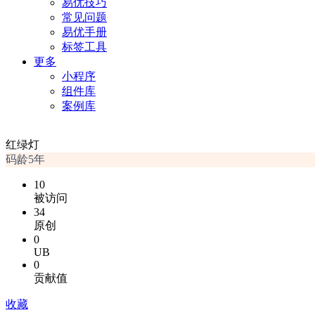
易优技巧
常见问题
易优手册
标签工具
更多
小程序
组件库
案例库
红绿灯
码龄5年
10
被访问
34
原创
0
UB
0
贡献值
收藏