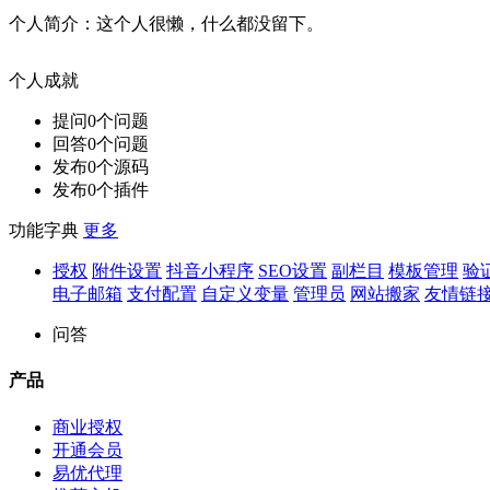
个人简介：
这个人很懒，什么都没留下。
个人成就
提问
0
个问题
回答
0
个问题
发布
0
个源码
发布
0
个插件
功能字典
更多
授权
附件设置
抖音小程序
SEO设置
副栏目
模板管理
验
电子邮箱
支付配置
自定义变量
管理员
网站搬家
友情链
问答
产品
商业授权
开通会员
易优代理