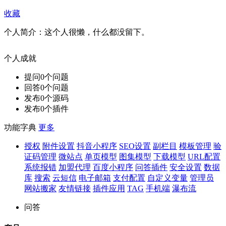
收藏
个人简介：
这个人很懒，什么都没留下。
个人成就
提问
0
个问题
回答
0
个问题
发布
0
个源码
发布
0
个插件
功能字典
更多
授权
附件设置
抖音小程序
SEO设置
副栏目
模板管理
验
证码管理
微站点
单页模型
图集模型
下载模型
URL配置
系统报错
加盟代理
百度小程序
问答插件
安全设置
数据
库
搜索
云短信
电子邮箱
支付配置
自定义变量
管理员
网站搬家
友情链接
插件应用
TAG
手机端
瀑布流
问答