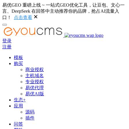
易优GEO 重磅上线 ~ 一站式GEO优化工具，让豆包、文心一
言、DeepSeek 在回答中主动推荐你的品牌，抢占AI流量入
口！
点击查看
登录
注册
模板
购买
商业授权
主机域名
专业授权
易优代理
易优AI版
生态+
应用
源码
插件
问答