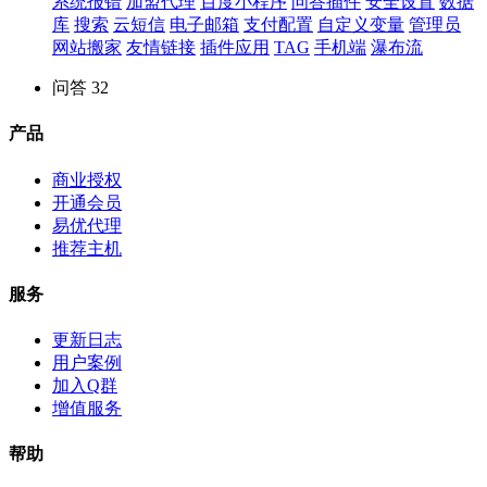
系统报错
加盟代理
百度小程序
问答插件
安全设置
数据
库
搜索
云短信
电子邮箱
支付配置
自定义变量
管理员
网站搬家
友情链接
插件应用
TAG
手机端
瀑布流
问答
32
产品
商业授权
开通会员
易优代理
推荐主机
服务
更新日志
用户案例
加入Q群
增值服务
帮助