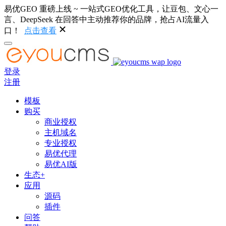
易优GEO 重磅上线 ~ 一站式GEO优化工具，让豆包、文心一
言、DeepSeek 在回答中主动推荐你的品牌，抢占AI流量入
口！
点击查看
登录
注册
模板
购买
商业授权
主机域名
专业授权
易优代理
易优AI版
生态+
应用
源码
插件
问答