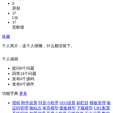
0
原创
37
UB
37
贡献值
收藏
个人简介：
这个人很懒，什么都没留下。
个人成就
提问
8
个问题
回答
24
个问题
发布
0
个源码
发布
0
个插件
功能字典
更多
授权
附件设置
抖音小程序
SEO设置
副栏目
模板管理
验
证码管理
微站点
单页模型
图集模型
下载模型
URL配置