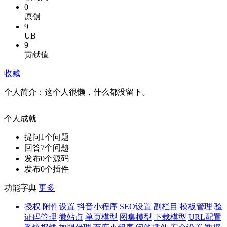
0
原创
9
UB
9
贡献值
收藏
个人简介：
这个人很懒，什么都没留下。
个人成就
提问
1
个问题
回答
7
个问题
发布
0
个源码
发布
0
个插件
功能字典
更多
授权
附件设置
抖音小程序
SEO设置
副栏目
模板管理
验
证码管理
微站点
单页模型
图集模型
下载模型
URL配置