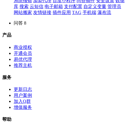
系统报错
加盟代理
百度小程序
问答插件
安全设置
数据
库
搜索
云短信
电子邮箱
支付配置
自定义变量
管理员
网站搬家
友情链接
插件应用
TAG
手机端
瀑布流
问答
8
产品
商业授权
开通会员
易优代理
推荐主机
服务
更新日志
用户案例
加入Q群
增值服务
帮助