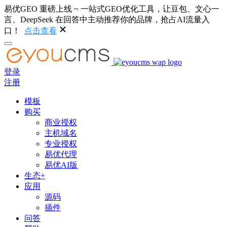
易优GEO 重磅上线 ~ 一站式GEO优化工具，让豆包、文心一
言、DeepSeek 在回答中主动推荐你的品牌，抢占AI流量入
口！
点击查看
登录
注册
模板
购买
商业授权
主机域名
专业授权
易优代理
易优AI版
生态+
应用
源码
插件
问答