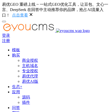
易优GEO 重磅上线 ~ 一站式GEO优化工具，让豆包、文心一
言、DeepSeek 在回答中主动推荐你的品牌，抢占AI流量入
口！
点击查看
登录
注册
模板
购买
商业授权
主机域名
专业授权
易优代理
易优AI版
生态+
应用
源码
插件
问答