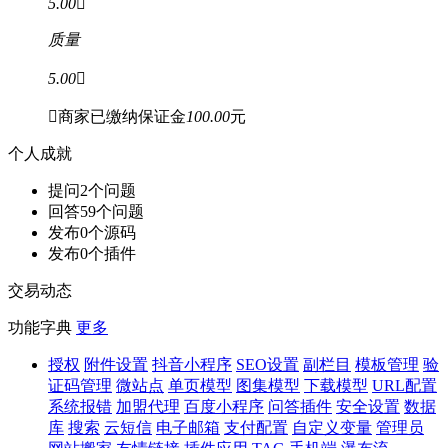
5.00

质量
5.00


商家已缴纳保证金
100.00
元
个人成就
提问
2
个问题
回答
59
个问题
发布
0
个源码
发布
0
个插件
交易动态
功能字典
更多
授权
附件设置
抖音小程序
SEO设置
副栏目
模板管理
验
证码管理
微站点
单页模型
图集模型
下载模型
URL配置
系统报错
加盟代理
百度小程序
问答插件
安全设置
数据
库
搜索
云短信
电子邮箱
支付配置
自定义变量
管理员