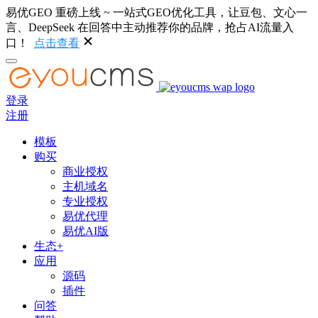
易优GEO 重磅上线 ~ 一站式GEO优化工具，让豆包、文心一
言、DeepSeek 在回答中主动推荐你的品牌，抢占AI流量入
口！
点击查看
登录
注册
模板
购买
商业授权
主机域名
专业授权
易优代理
易优AI版
生态+
应用
源码
插件
问答