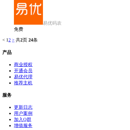
易优码农
免费
<
1
2
>
共
2
页
24
条
产品
商业授权
开通会员
易优代理
推荐主机
服务
更新日志
用户案例
加入Q群
增值服务