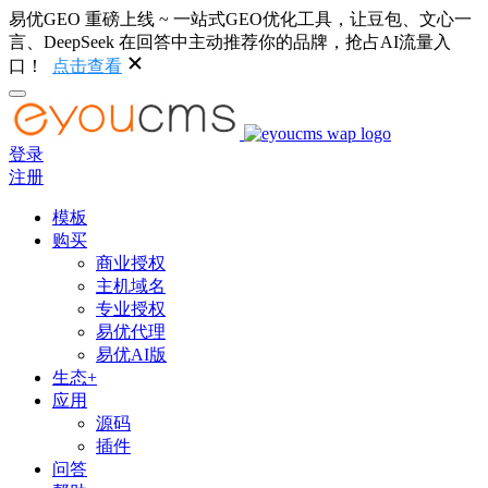
易优GEO 重磅上线 ~ 一站式GEO优化工具，让豆包、文心一
言、DeepSeek 在回答中主动推荐你的品牌，抢占AI流量入
口！
点击查看
登录
注册
模板
购买
商业授权
主机域名
专业授权
易优代理
易优AI版
生态+
应用
源码
插件
问答