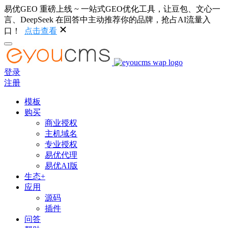
易优GEO 重磅上线 ~ 一站式GEO优化工具，让豆包、文心一
言、DeepSeek 在回答中主动推荐你的品牌，抢占AI流量入
口！
点击查看
登录
注册
模板
购买
商业授权
主机域名
专业授权
易优代理
易优AI版
生态+
应用
源码
插件
问答