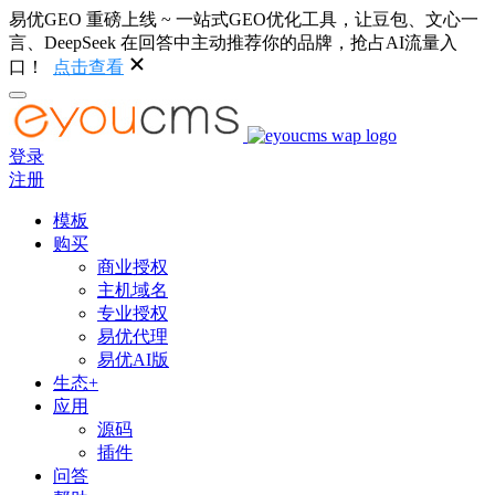
易优GEO 重磅上线 ~ 一站式GEO优化工具，让豆包、文心一
言、DeepSeek 在回答中主动推荐你的品牌，抢占AI流量入
口！
点击查看
登录
注册
模板
购买
商业授权
主机域名
专业授权
易优代理
易优AI版
生态+
应用
源码
插件
问答