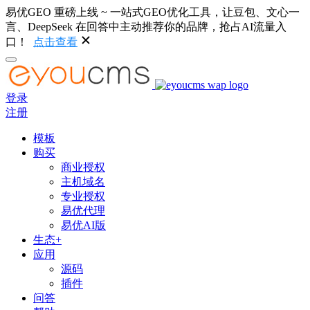
易优GEO 重磅上线 ~ 一站式GEO优化工具，让豆包、文心一
言、DeepSeek 在回答中主动推荐你的品牌，抢占AI流量入
口！
点击查看
登录
注册
模板
购买
商业授权
主机域名
专业授权
易优代理
易优AI版
生态+
应用
源码
插件
问答