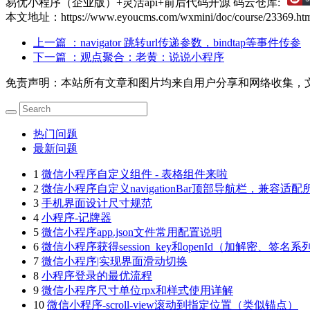
易优小程序（企业版）+灵活api+前后代码开源
码云仓库:
本文地址：https://www.eyoucms.com/wxmini/doc/course/23369.ht
上一篇
：navigator 跳转url传递参数，bindtap等事件传参
下一篇
：观点聚合：老黄：说说小程序
免责声明：本站所有文章和图片均来自用户分享和网络收集，
热门问题
最新问题
1
微信小程序自定义组件 - 表格组件来啦
2
微信小程序自定义navigationBar顶部导航栏，兼容
3
手机界面设计尺寸规范
4
小程序-记牌器
5
微信小程序app.json文件常用配置说明
6
微信小程序获得session_key和openId（加解密、签名系
7
微信小程序|实现界面滑动切换
8
小程序登录的最优流程
9
微信小程序尺寸单位rpx和样式使用详解
10
微信小程序-scroll-view滚动到指定位置（类似锚点）