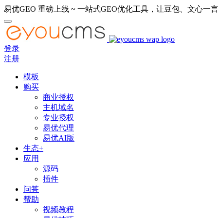
易优GEO 重磅上线 ~ 一站式GEO优化工具，让豆包、文心一言
登录
注册
模板
购买
商业授权
主机域名
专业授权
易优代理
易优AI版
生态+
应用
源码
插件
问答
帮助
视频教程