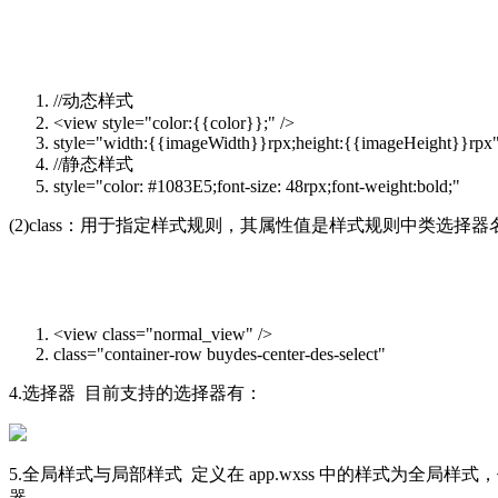
//动态样式
<view style="color:{{color}};" />
style="width:{{imageWidth}}rpx;height:{{imageHeight}}rpx"
//静态样式
style="color: #1083E5;font-size: 48rpx;font-weight:bold;"
(2)class：用于指定样式规则，其属性值是样式规则中类选
<view class="normal_view" />
class="container-row buydes-center-des-select"
4.选择器 目前支持的选择器有：
5.全局样式与局部样式 定义在 app.wxss 中的样式为全局样式
器。