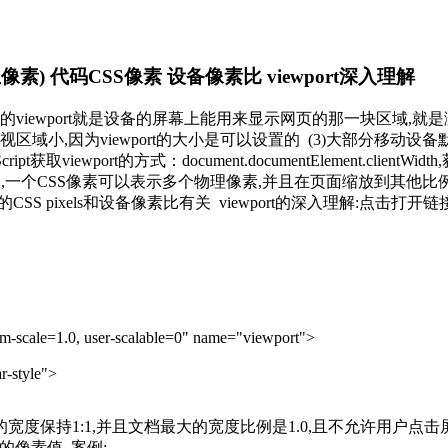
) 代码CSS像素 设备像素比 viewport深入理解
设备上的viewport就是设备的屏幕上能用来显示网页的那一块区域,就是
为viewport的大小是可以设置的 (3)大部分移动设备默认的view
ript获取viewport的方式：document.documentElement.clientWi
进了Retina屏幕,一个CSS像素可以表示多个物理像素,并且在页面缩放到其他比例时
,开发中的CSS pixels和设备像素比有关 viewport的深入理解:点击打开链
um-scale=1.0, user-scalable=0" name="viewport">
r-style">
保持1:1,并且文档最大的宽度比例是1.0,且不允许用户点击屏幕放大浏览； wi
e是具体的像素值 案例: