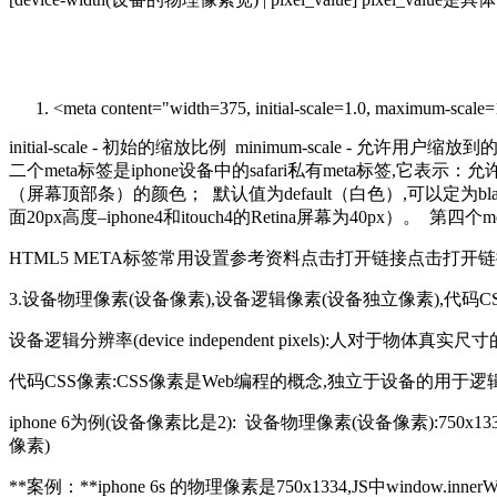
<meta content="width=375, initial-scale=1.0, maximum-scale=
initial-scale - 初始的缩放比例 minimum-scale - 允
二个meta标签是iphone设备中的safari私有meta标签,它表示
（屏幕顶部条）的颜色； 默认值为default（白色）,可以定为black（
面20px高度–iphone4和itouch4的Retina屏幕为40p
HTML5 META标签常用设置参考资料点击打开链接点击打开
3.设备物理像素(设备像素),设备逻辑像素(设备独立像素),代码CS
设备逻辑分辨率(device independent pixels):人对于
代码CSS像素:CSS像素是Web编程的概念,独立于设备的用
iphone 6为例(设备像素比是2): 设备物理像素(设备像素):750x1334
像素)
**案例：**iphone 6s 的物理像素是750x1334,JS中window.in