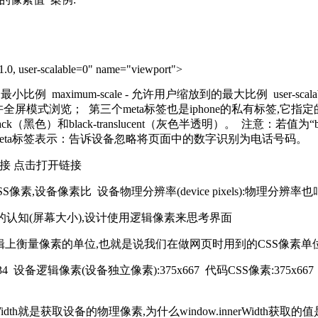
1.0, user-scalable=0" name="viewport">
许用户缩放到的最小比例 maximum-scale - 允许用户缩放到的最大比例 us
：允许全屏模式浏览； 第三个meta标签也是iphone的私有标签,它指定的
黑色）和black-translucent（灰色半透明）。 注意：若值为“bl
x）。 第四个meta标签表示：告诉设备忽略将页面中的数字识别为电话号码。
链接 点击打开链接
S像素,设备像素比 设备物理分辨率(device pixels):物
物体真实尺寸的认知(屏幕大小),设计使用逻辑像素来思考界面
于逻辑上衡量像素的单位,也就是说我们在做网页时用到的CSS像素
 设备逻辑像素(设备独立像素):375x667 代码CSS像素:375x667 dev
nerWidth就是获取设备的物理像素,为什么window.innerWidth获取的值是3