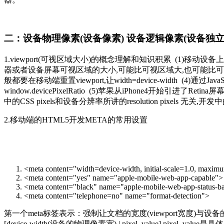
二：设备物理像素(设备像素) 设备逻辑像素(设备独立像素
1.viewport(可视区域大小)的概念理解和知识积累 (1)移动
器或者设备屏幕可视区域的大小,可能比可视区域大,也可能比可视区域小,因
般都要在移动端重置viewport,让width=device-width (4)通过JavaSc
window.devicePixelRatio (5)苹果从iPhone4开始引
中的CSS pixels和设备分辨率所讲的resolution pixels 无关
2.移动端的HTML5开发META的常用设置
<meta content="width=device-width, initial-scale=1.0, maxim
<meta content="yes" name="apple-mobile-web-app-capable">
<meta content="black" name="apple-mobile-web-app-status-ba
<meta content="telephone=no" name="format-detection">
第一个meta标签表示：强制让文档的宽度(viewport宽度)与设备的宽度
[device-width(设备的物理像素宽) | pixel_value] pixel_valu