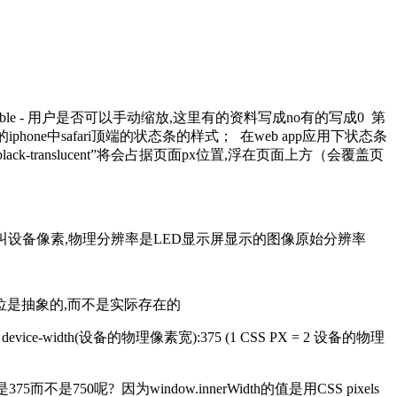
er-scalable - 用户是否可以手动缩放,这里有的资料写成no有的写成0 第
iphone中safari顶端的状态条的样式； 在web app应用下状态条
ack-translucent”将会占据页面px位置,浮在页面上方（会覆盖页
理分辨率也叫设备像素,物理分辨率是LED显示屏显示的图像原始分辨率
单位是抽象的,而不是实际存在的
ice-width(设备的物理像素宽):375 (1 CSS PX = 2 设备的物理
75而不是750呢? 因为window.innerWidth的值是用CSS pixels