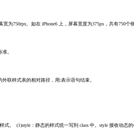
为750rpx。如在 iPhone6 上，屏幕宽度为375px，共有750个物理像素，则
的标准。
导入的外联样式表的相对路径，用;表示语句结束。
件的样式。 (1)style：静态的样式统一写到 class 中。sty