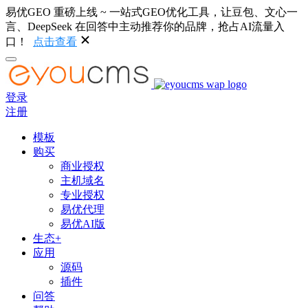
易优GEO 重磅上线 ~ 一站式GEO优化工具，让豆包、文心一
言、DeepSeek 在回答中主动推荐你的品牌，抢占AI流量入
口！
点击查看
登录
注册
模板
购买
商业授权
主机域名
专业授权
易优代理
易优AI版
生态+
应用
源码
插件
问答