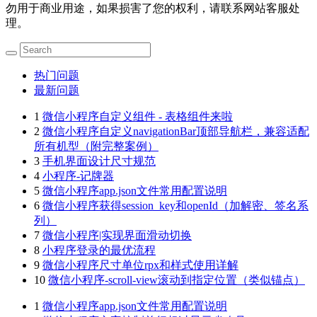
勿用于商业用途，如果损害了您的权利，请联系网站客服处
理。
热门问题
最新问题
1
微信小程序自定义组件 - 表格组件来啦
2
微信小程序自定义navigationBar顶部导航栏，兼容适配
所有机型（附完整案例）
3
手机界面设计尺寸规范
4
小程序-记牌器
5
微信小程序app.json文件常用配置说明
6
微信小程序获得session_key和openId（加解密、签名系
列）
7
微信小程序|实现界面滑动切换
8
小程序登录的最优流程
9
微信小程序尺寸单位rpx和样式使用详解
10
微信小程序-scroll-view滚动到指定位置（类似锚点）
1
微信小程序app.json文件常用配置说明