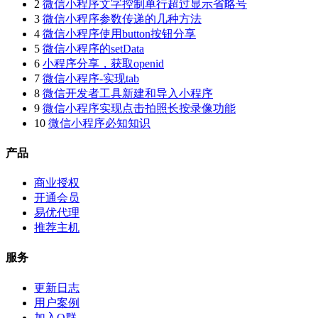
2
微信小程序文字控制单行超过显示省略号
3
微信小程序参数传递的几种方法
4
微信小程序使用button按钮分享
5
微信小程序的setData
6
小程序分享，获取openid
7
微信小程序-实现tab
8
微信开发者工具新建和导入小程序
9
微信小程序实现点击拍照长按录像功能
10
微信小程序必知知识
产品
商业授权
开通会员
易优代理
推荐主机
服务
更新日志
用户案例
加入Q群