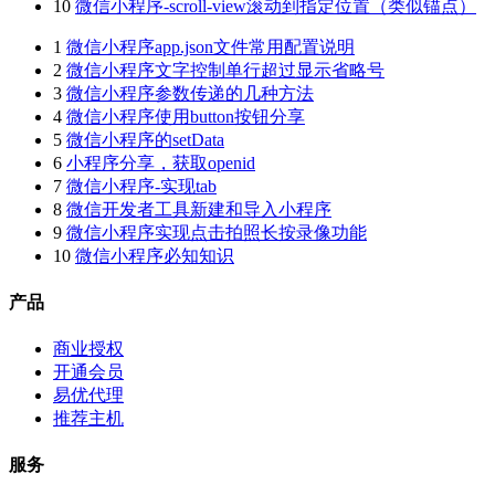
10
微信小程序-scroll-view滚动到指定位置（类似锚点）
1
微信小程序app.json文件常用配置说明
2
微信小程序文字控制单行超过显示省略号
3
微信小程序参数传递的几种方法
4
微信小程序使用button按钮分享
5
微信小程序的setData
6
小程序分享，获取openid
7
微信小程序-实现tab
8
微信开发者工具新建和导入小程序
9
微信小程序实现点击拍照长按录像功能
10
微信小程序必知知识
产品
商业授权
开通会员
易优代理
推荐主机
服务