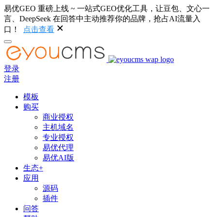
易优GEO 重磅上线 ~ 一站式GEO优化工具，让豆包、文心一
言、DeepSeek 在回答中主动推荐你的品牌，抢占AI流量入
口！
点击查看
登录
注册
模板
购买
商业授权
主机域名
专业授权
易优代理
易优AI版
生态+
应用
源码
插件
问答