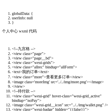
globalData: {
userInfo: null
}
个人中心 wxml 代码
<!--九宫格 -->
<view class="page">
<view class="page__bd">
<view class="weui-grids">
<view class="allrec" bindtap="allForm">
<text>我的订单</text>
<view class="more">查看更多订单</view>
<image class='moreImg' src='../../img/more.png'></image>
</view>
<!--待付款 -->
<view class="weui-grid" hover-class="weui-grid_active"
bindtap="noPay">
<image class="weui-grid__icon" src="../../img/wallet.png" />
<view class="weui-badge" hidden="{{false}}">