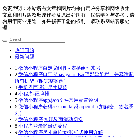
免责声明：本站所有文章和图片均来自用户分享和网络收集，
文章和图片版权归原作者及原出处所有，仅供学习与参考，请
勿用于商业用途，如果损害了您的权利，请联系网站客服处
理。
热门问题
最新问题
1
微信小程序自定义组件 - 表格组件来啦
2
微信小程序自定义navigationBar顶部导航栏，兼容适配
所有机型（附完整案例）
3
手机界面设计尺寸规范
4
小程序-记牌器
5
微信小程序app.json文件常用配置说明
6
微信小程序获得session_key和openId（加解密、签名系
列）
7
微信小程序|实现界面滑动切换
8
小程序登录的最优流程
9
微信小程序尺寸单位rpx和样式使用详解