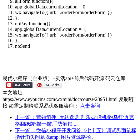
allForm:function(){
app.globalData.currentLocation = 0,
wx.navigateTo({ url: '../orderForm/orderForm' })
},
noPay:function(){
app.globalData.currentLocation = 1,
wx.navigateTo({ url: '../orderForm/orderForm' })
},
noSend
易优小程序（企业版）+灵活api+前后代码开源
码云仓库:
本文地址：
https://www.eyoucms.com/wxmini/doc/course/23951.html
复制链
接
如需定制请联系易优客服咨询：
点击咨询
上一篇
：营销组件--大转盘\刮刮乐\老虎机\跑马灯\九宫
格翻纸牌\摇一摇\手势解锁 ...
下一篇
：微信小程序开发问答《七十五》调试界面鼠标
指针消失问题 &amp; 图片资源路径 .