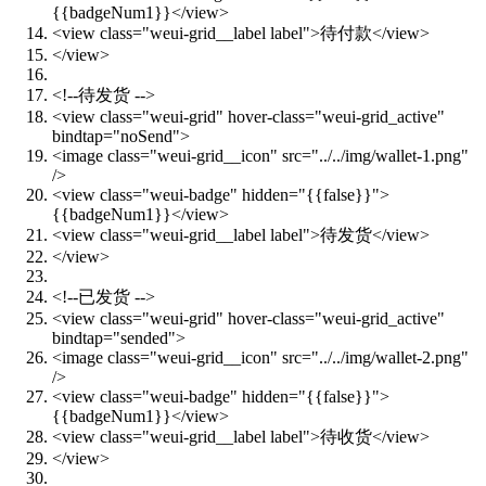
{{badgeNum1}}</view>
<view class="weui-grid__label label">待付款</view>
</view>
<!--待发货 -->
<view class="weui-grid" hover-class="weui-grid_active"
bindtap="noSend">
<image class="weui-grid__icon" src="../../img/wallet-1.png"
/>
<view class="weui-badge" hidden="{{false}}">
{{badgeNum1}}</view>
<view class="weui-grid__label label">待发货</view>
</view>
<!--已发货 -->
<view class="weui-grid" hover-class="weui-grid_active"
bindtap="sended">
<image class="weui-grid__icon" src="../../img/wallet-2.png"
/>
<view class="weui-badge" hidden="{{false}}">
{{badgeNum1}}</view>
<view class="weui-grid__label label">待收货</view>
</view>