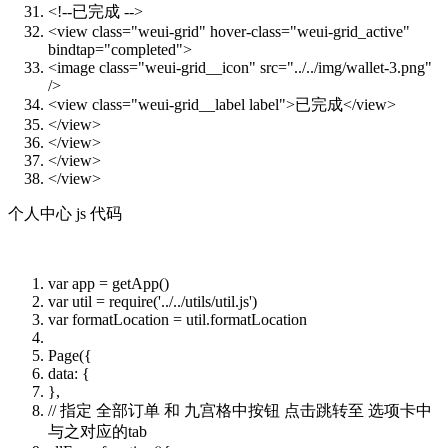
<!--已完成 -->
<view class="weui-grid" hover-class="weui-grid_active"
bindtap="completed">
<image class="weui-grid__icon" src="../../img/wallet-3.png"
/>
<view class="weui-grid__label label">已完成</view>
</view>
</view>
</view>
</view>
个人中心 js 代码
var app = getApp()
var util = require('../../utils/util.js')
var formatLocation = util.formatLocation
Page({
data: {
},
// 指定 全部订单 和 九宫格中按钮 点击跳转至 选项卡中
与之对应的tab